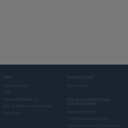
ÜBER
GASTROGUIDE
Kontaktanfrage
Deutschland
AGB
Datenschutzerklärung
FÜR RESTAURANTS UND
GASTRONOMEN
APP- & Benutzerdaten löschen
Für Gastronomen
Impressum
Tisch Reservierungsystem
Gutscheinsystem für Restaurants