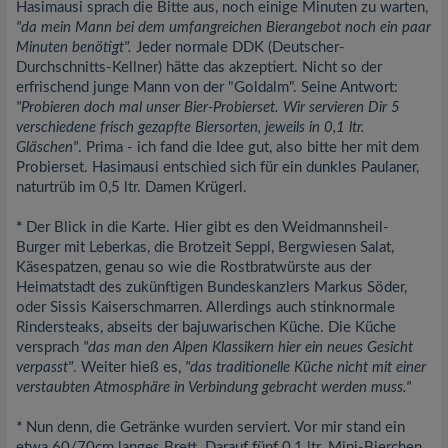
Hasimausi sprach die Bitte aus, noch einige Minuten zu warten,
"da mein Mann bei dem umfangreichen Bierangebot noch ein
paar
Minuten benötigt".
Jeder normale DDK (Deutscher-
Durchschnitts-Kellner) hätte das akzeptiert. Nicht so der
erfrischend junge Mann von der "Goldalm". Seine Antwort:
"Probieren doch mal unser Bier-Probierset. Wir servieren
Dir 5
verschiedene frisch gezapfte Biersorten, jeweils in 0,1 ltr.
Gläschen"
. Prima - ich fand die Idee gut, also bitte her mit dem
Probierset. Hasimausi entschied sich für ein dunkles Paulaner,
naturtrüb im 0,5 ltr. Damen Krügerl.
*
Der Blick in die Karte. Hier gibt es den Weidmannsheil-
Burger mit Leberkas, die Brotzeit Seppl, Bergwiesen Salat,
Käsespatzen, genau so wie die Rostbratwürste aus der
Heimatstadt des zukünftigen Bundeskanzlers Markus Söder,
oder Sissis Kaiserschmarren. Allerdings auch stinknormale
Rindersteaks, abseits der bajuwarischen Küche. Die Küche
versprach
"das man den Alpen Klassikern hier ein neues Gesicht
verpasst"
. Weiter hieß es,
"das traditionelle Küche nicht mit einer
verstaubten Atmosphäre in Verbindung gebracht werden muss."
*
Nun denn, die Getränke wurden serviert. Vor mir stand ein
etwa 60/70cm langes Brett. Darauf fünf 0,1 ltr. Mini-Bierchen,