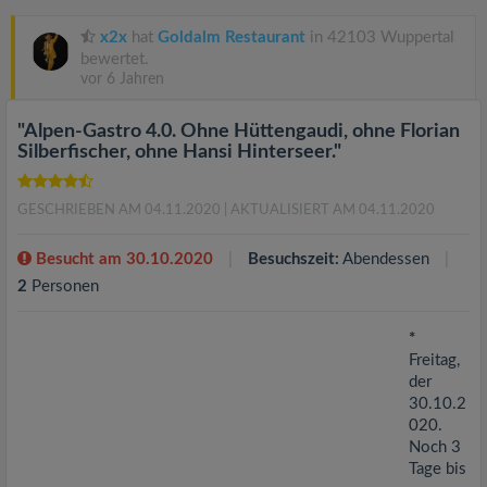
v
x2x
hat
Goldalm Restaurant
in 42103 Wuppertal
i
bewertet.
vor 6 Jahren
g
"Alpen-Gastro 4.0. Ohne Hüttengaudi, ohne Florian
Silberfischer, ohne Hansi Hinterseer."
a
GESCHRIEBEN AM 04.11.2020
| AKTUALISIERT AM 04.11.2020
t
Besucht am 30.10.2020
Besuchszeit:
Abendessen
2
Personen
i
*
o
Freitag,
der
n
30.10.2
020.
Noch 3
Tage bis