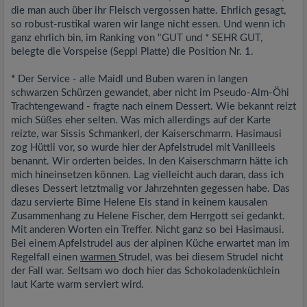
die man auch über ihr Fleisch vergossen hatte. Ehrlich gesagt,
so robust-rustikal waren wir lange nicht essen. Und wenn ich
ganz ehrlich bin, im Ranking von "GUT und * SEHR GUT,
belegte die Vorspeise (Seppl Platte) die Position Nr. 1.
*
Der Service - alle Maidl und Buben waren in langen
schwarzen Schürzen gewandet, aber nicht im Pseudo-Alm-Öhi
Trachtengewand - fragte nach einem Dessert. Wie bekannt reizt
mich Süßes eher selten. Was mich allerdings auf der Karte
reizte, war Sissis Schmankerl, der Kaiserschmarrn. Hasimausi
zog Hüttli vor, so wurde hier der Apfelstrudel mit Vanilleeis
benannt. Wir orderten beides. In den Kaiserschmarrn hätte ich
mich hineinsetzen können. Lag vielleicht auch daran, dass ich
dieses Dessert letztmalig vor Jahrzehnten gegessen habe. Das
dazu servierte Birne Helene Eis stand in keinem kausalen
Zusammenhang zu Helene Fischer, dem Herrgott sei gedankt.
Mit anderen Worten ein Treffer. Nicht ganz so bei Hasimausi.
Bei einem Apfelstrudel aus der alpinen Küche erwartet man im
Regelfall einen
warmen
Strudel, was bei diesem Strudel nicht
der Fall war. Seltsam wo doch hier das Schokoladenküchlein
laut Karte warm serviert wird.