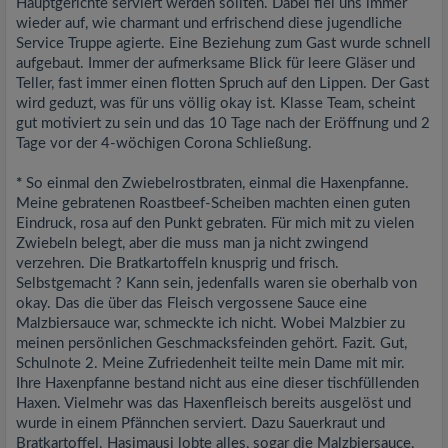
Hauptgerichte serviert werden sollten. Dabei fiel uns immer
wieder auf, wie charmant und erfrischend diese jugendliche
Service Truppe agierte. Eine Beziehung zum Gast wurde schnell
aufgebaut. Immer der aufmerksame Blick für leere Gläser und
Teller, fast immer einen flotten Spruch auf den Lippen. Der Gast
wird geduzt, was für uns völlig okay ist. Klasse Team, scheint
gut motiviert zu sein und das 10 Tage nach der Eröffnung und 2
Tage vor der 4-wöchigen Corona Schließung.
*
So einmal den Zwiebelrostbraten, einmal die Haxenpfanne.
Meine gebratenen Roastbeef-Scheiben machten einen guten
Eindruck, rosa auf den Punkt gebraten. Für mich mit zu vielen
Zwiebeln belegt, aber die muss man ja nicht zwingend
verzehren. Die Bratkartoffeln knusprig und frisch.
Selbstgemacht ? Kann sein, jedenfalls waren sie oberhalb von
okay. Das die über das Fleisch vergossene Sauce eine
Malzbiersauce war, schmeckte ich nicht. Wobei Malzbier zu
meinen persönlichen Geschmacksfeinden gehört. Fazit. Gut,
Schulnote 2. Meine Zufriedenheit teilte mein Dame mit mir.
Ihre Haxenpfanne bestand nicht aus eine dieser tischfüllenden
Haxen. Vielmehr was das Haxenfleisch bereits ausgelöst und
wurde in einem Pfännchen serviert. Dazu Sauerkraut und
Bratkartoffel. Hasimausi lobte alles, sogar die Malzbiersauce,