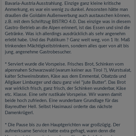
Bavaria-Austria Ausstrahlung. Einzige ganz kleine kritische
Anmerkung, es war ein wenig zu dunkel. Ansonsten hätte man
draußen die Goldalm Außenwerbung auch austauschen können,
z.B. mit dem Schriftzug BISTRO 4.0. Das einzige was in diesem
Gastro-Betrieb an die Alpen erinnert, ist das Essen und sind die
Getränke. Was ich allerdings ausdrücklich als sehr angenehm
erlebt habe. Und das Publikum ? Ganz weit weg, von 1 ltr. Maß
trinkenden Mächtigkeitstrinkern, sondern alles quer von alt bis
jung, angenehme Gastrobesucher.
*
Serviert wurde die Vorspeise. Frisches Brot, Schinken vom
alpennahen Schwarzwald (warum keiner aus Tirol ?), Wurstsalat,
kalter Schweinsbraten, Käse aus dem Emmental, Obatzda und
Allgäuer Limburger und dazu ganz viel "jute Butter". Das Brot
war wirklich frisch, ganz frisch, der Schinken wunderbar, Käse
etc. Klasse. Eine sehr rustikale Vorspeise. Wir waren damit
beide hoch zufrieden. Eine wunderbare Grundlage für das
Bayreuther Hell. Selbst Hasimausi orderte das nächste
Damenkrügerl.
*
Die Pause bis zu den Hauptgerichten war großzügig. Der
aufmerksame Service hatte extra gefragt, wann denn die