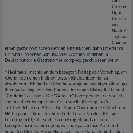
zum
Corona
Light
Lockdo
wn.
Noch 3
Tage die
Chance
einen gastronomischen Betrieb aufzusuchen, dann ist erst mal
für rund 4 Wochen Schluss. Vier Wochen, in denen in
Deutschland die Gastronomie komplett geschlossen bleibt.
*
Hasimausi machte an dem besagten Freitag den Vorschlag, am
Abend noch einen kleinen letzten Kneipenbummel zu
absolvieren. Ich fand die Idee hervorragend. Weniger allerdings
ihren Vorschlag, vor dem Bummel im neuen Bistro-Restaurant
"Goldalm"
zu essen. Die "Goldalm" hatte gerade erst vor 10
Tagen auf der Wuppertaler Gastromeile (Herzogstraße)
eröffnet. Ich ahnte Böses. Bei Alpen-Gastronomie fällt mir ein:
Hüttengaudi, Dirndl-Trachten-Lederhosen-Service, Bier aus
Literkrügen (0,5 ltr. sind Damen Krügerl) und aus den
Lautsprechern trällern irgendwelche Spatzen aus Kastelruth,
Super Ski Blondie Hansi Hinterseer oder Florian Silberfischer.