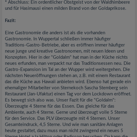
*
Abschluss: Ein ordentlicher Obstgeist von der Waldhimbeere
und für Hasimausi einen milden Brand von der Goldaprikose.
Fazit:
Eine Gastronomie die anders ist als die vorhanden
Gastronomie. In Wuppertal schließen immer häufiger
Traditions-Gastro-Betriebe, aber es eröffnen immer häufiger
neue junge und kreative Gastronomen, mit neuen Ideen und
Konzepten. Hier in der "Goldalm" hat man in der Küche nichts
neues erfunden, man verpackt nur das Traditionsessen neu. Die
Gastro-Expansion im Tal an der Wupper wird weitergehen. Die
nächsten Neueröffnungen stehen an, z.B. mit einem Restaurant
das die Küche aus Hawaii anbieten wird. Ebenso hat gerade ein
ehemaliger Mitarbeiter von Sternekoch Sascha Stemberg sein
Restaurant (Jan-Ufaktur) einen Tag vor dem Lockdown eröffnet.
Es bewegt sich also was. Unser Fazit für die "Goldalm":
Überzeugte 4 Sterne für das Essen. Das gleiche für das
Ambiente, auch 4 Sterne. Gerne und überzeugt volle 5 Sterne
für den Service. Das PLV überzeugte mit 4 Sternen. Unser
Gesamteindruck, 4,5 Sterne. Und wie man sanitäre Anlagen
heute gestaltet, dazu muss man nicht zwingend ein neues 5
Sterne Hotel a la Hilton oder Radisson besuchen. Da kann die