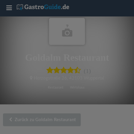
T
o
g
Goldalm Restaurant
g
(1)
l
Herzogstraße 26
,
42103 Wuppertal
e
Restaurant
Wirtshaus
n
a
Zurück zu Goldalm Restaurant