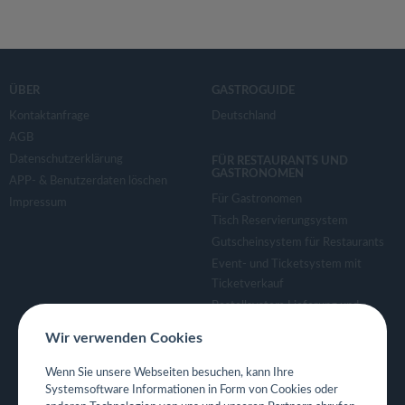
ÜBER
GASTROGUIDE
Kontaktanfrage
Deutschland
AGB
Datenschutzerklärung
FÜR RESTAURANTS UND
GASTRONOMEN
APP- & Benutzerdaten löschen
Für Gastronomen
Impressum
Tisch Reservierungsystem
Gutscheinsystem für Restaurants
Event- und Ticketsystem mit
Ticketverkauf
Bestellsystem Lieferung und
TakeAway
Wir verwenden Cookies
Webseiten für Restaurant
Eigene App für Restaurant
Wenn Sie unsere Webseiten besuchen, kann Ihre
Systemsoftware Informationen in Form von Cookies oder