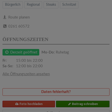
v
Bürgerlich
Regional
Steaks
Schnitzel
i
Route planen
0261 60572
g
ÖFFNUNGSZEITEN
a
Derzeit geöffnet
Mo-Do:
Ruhetag
t
Fr:
15:00 bis 22:00
Sa-So:
12:00 bis 22:00
i
Alle Öffnungszeiten ansehen
o
Daten fehlerhaft?
n
Foto hochladen
Beitrag schreiben