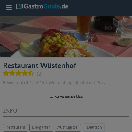
T
o
g
g
Restaurant Wüstenhof
l
(2)
Wüstenhof 1
,
56191
Weitersburg
,
Rheinland-Pfalz
e
Seite auswählen
n
INFO
a
Restaurant
Biergarten
Ausflugsziel
Deutsch