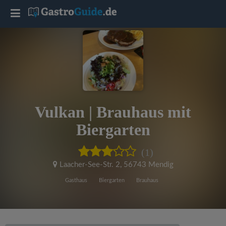
T
o
g
g
Vulkan | Brauhaus mit
l
Biergarten
e
(1)
Laacher-See-Str. 2
,
56743 Mendig
n
Gasthaus
Biergarten
Brauhaus
a