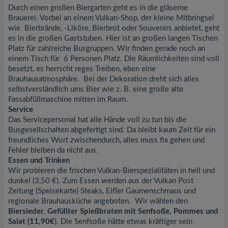
Durch einen großen Biergarten geht es in die gläserne
Brauerei. Vorbei an einem Vulkan-Shop, der kleine Mitbringsel
wie Bierbrände, -Liköre, Bierbrot oder Souvenirs anbietet, geht
es in die großen Gaststuben. Hier ist an großen langen Tischen
Platz für zahlreiche Busgruppen. Wir finden gerade noch an
einem Tisch für 6 Personen Platz. Die Räumlichkeiten sind voll
besetzt, es herrscht reges Treiben, eben eine
Brauhausatmosphäre. Bei der Dekoration dreht sich alles
selbstverständlich ums Bier wie z. B. eine große alte
Fassabfüllmaschine mitten im Raum.
Service
Das Servicepersonal hat alle Hände voll zu tun bis die
Busgesellschaften abgefertigt sind. Da bleibt kaum Zeit für ein
freundliches Wort zwischendurch, alles muss fix gehen und
Fehler bleiben da nicht aus.
Essen und Trinken
Wir probieren die frischen Vulkan-Bierspezialitäten in hell und
dunkel (3,50 €). Zum Essen werden aus der Vulkan Post
Zeitung (Speisekarte) Steaks, Eifler Gaumenschmaus und
regionale Brauhausküche angeboten. Wir wählen den
Biersieder. Gefüllter Spießbraten mit Senfsoße, Pommes und
Salat (11,90€
). Die Senfsoße hätte etwas kräftiger sein