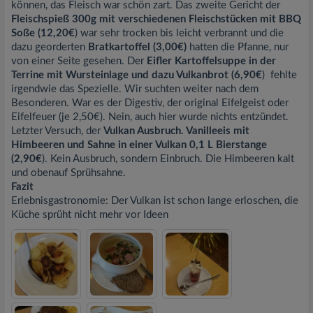
können, das Fleisch war schön zart. Das zweite Gericht der
Fleischspieß 300g mit verschiedenen Fleischstücken mit BBQ
Soße (12,20€
) war sehr trocken bis leicht verbrannt und die
dazu georderten
Bratkartoffel (3,00€)
hatten die Pfanne, nur
von einer Seite gesehen. Der
Eifler Kartoffelsuppe in der
Terrine mit Wursteinlage und dazu Vulkanbrot (6,90€
) fehlte
irgendwie das Spezielle. Wir suchten weiter nach dem
Besonderen. War es der Digestiv, der original Eifelgeist oder
Eifelfeuer (je 2,50€). Nein, auch hier wurde nichts entzündet.
Letzter Versuch, der
Vulkan Ausbruch. Vanilleeis mit
Himbeeren und Sahne in einer Vulkan 0,1 L Bierstange
(2,90€
). Kein Ausbruch, sondern Einbruch. Die Himbeeren kalt
und obenauf Sprühsahne.
Fazit
Erlebnisgastronomie: Der Vulkan ist schon lange erloschen, die
Küche sprüht nicht mehr vor Ideen