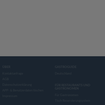
ÜBER
GASTROGUIDE
Kontaktanfrage
Deutschland
AGB
Datenschutzerklärung
FÜR RESTAURANTS UND
GASTRONOMEN
APP- & Benutzerdaten löschen
Für Gastronomen
Impressum
Tisch Reservierungsystem