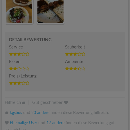
DETAILBEWERTUNG
Service
Sauberkeit
Essen
Ambiente
Preis/Leistung
Hilfreich
|
Gut geschrieben
kgsbus
und
20 andere
finden diese Bewertung hilfreich.
Ehemalige User
und
17 andere
finden diese Bewertung gut