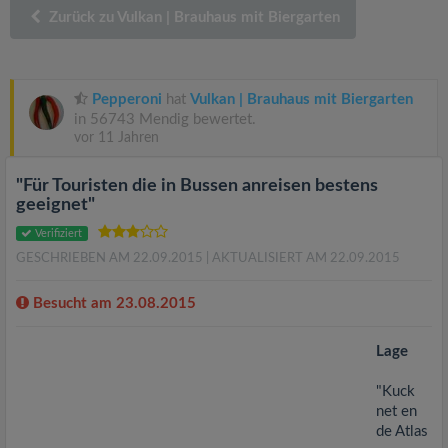
v
Zurück zu Vulkan | Brauhaus mit Biergarten
i
Pepperoni
hat
Vulkan | Brauhaus mit Biergarten
g
in 56743 Mendig bewertet.
vor 11 Jahren
a
"Für Touristen die in Bussen anreisen bestens
geeignet"
t
Verifiziert
GESCHRIEBEN AM 22.09.2015
| AKTUALISIERT AM 22.09.2015
i
Besucht am 23.08.2015
o
Lage
n
"Kuck
net en
de Atlas