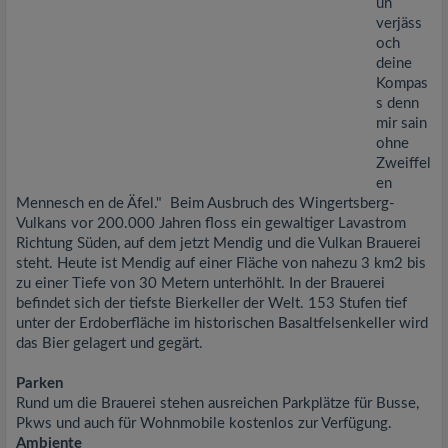
un
verjäss
och
deine
Kompas
s denn
mir sain
ohne
Zweiffel
en
Mennesch en de Äfel." Beim Ausbruch des Wingertsberg-
Vulkans vor 200.000 Jahren floss ein gewaltiger Lavastrom
Richtung Süden, auf dem jetzt Mendig und die Vulkan Brauerei
steht. Heute ist Mendig auf einer Fläche von nahezu 3 km2 bis
zu einer Tiefe von 30 Metern unterhöhlt. In der Brauerei
befindet sich der tiefste Bierkeller der Welt. 153 Stufen tief
unter der Erdoberfläche im historischen Basaltfelsenkeller wird
das Bier gelagert und gegärt.
Parken
Rund um die Brauerei stehen ausreichen Parkplätze für Busse,
Pkws und auch für Wohnmobile kostenlos zur Verfügung.
Ambiente