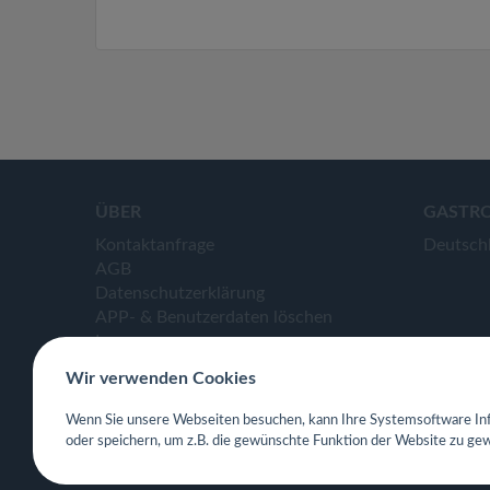
ÜBER
GASTR
Kontaktanfrage
Deutsch
AGB
Datenschutzerklärung
APP- & Benutzerdaten löschen
Impressum
Wir verwenden Cookies
Wenn Sie unsere Webseiten besuchen, kann Ihre Systemsoftware Inf
oder speichern, um z.B. die gewünschte Funktion der Website zu gew