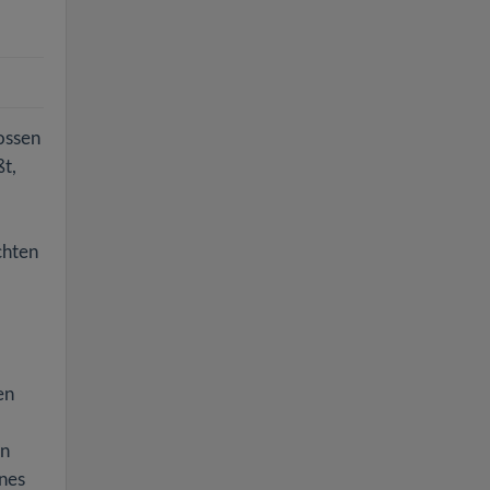
ossen
t,
chten
en
en
enes