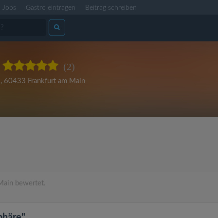
Jobs
Gastro eintragen
Beitrag schreiben
(2)
2
,
60433 Frankfurt am Main
Main bewertet.
phäre"