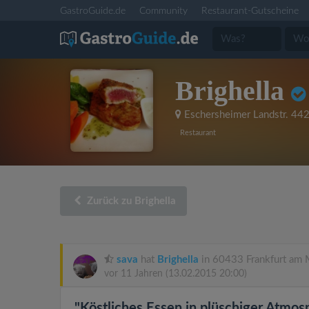
GastroGuide.de
Community
Restaurant-Gutscheine
Brighella
Eschersheimer Landstr. 44
Restaurant
Zurück zu Brighella
sava
hat
Brighella
in 60433 Frankfurt am 
vor 11 Jahren
(13.02.2015 20:00)
"Köstliches Essen in plüschiger Atmos