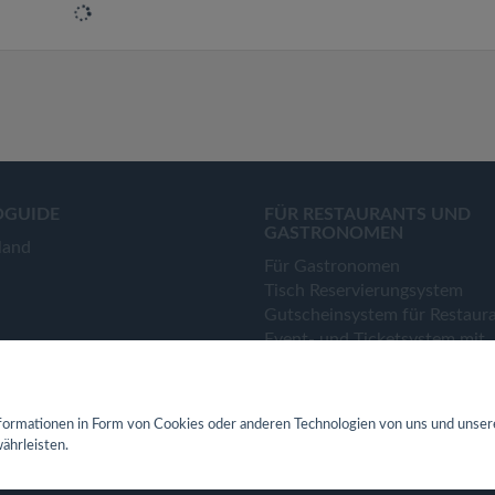
OGUIDE
FÜR RESTAURANTS UND
GASTRONOMEN
land
Für Gastronomen
Tisch Reservierungsystem
Gutscheinsystem für Restaur
Event- und Ticketsystem mit
Ticketverkauf
Bestellsystem Lieferung und
TakeAway
ormationen in Form von Cookies oder anderen Technologien von uns und unser
Webseiten für Restaurant
ährleisten.
Eigene App für Restaurant