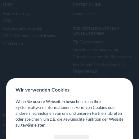
v
ÜBER
GASTROGUIDE
Kontaktanfrage
Deutschland
i
AGB
Datenschutzerklärung
FÜR RESTAURANTS UND
g
GASTRONOMEN
APP- & Benutzerdaten löschen
Für Gastronomen
Impressum
a
Tisch Reservierungsystem
Gutscheinsystem für Restaurants
Event- und Ticketsystem mit
t
Ticketverkauf
Bestellsystem Lieferung und
i
TakeAway
Wir verwenden Cookies
Webseiten für Restaurant
o
Eigene App für Restaurant
Wenn Sie unsere Webseiten besuchen, kann Ihre
Systemsoftware Informationen in Form von Cookies oder
anderen Technologien von uns und unseren Partnern abrufen
n
FOLGE UNS
oder speichern, um z.B. die gewünschte Funktion der Website
Facebook
zu gewährleisten.
Instagram