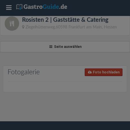
T
Rosisten 2 | Gaststätte & Catering
o
Ziegelhüttenweg,60598 Frankfurt am Main, Hessen
g
Seite auswählen
g
l
Fotogalerie
Foto hochladen
e
n
a