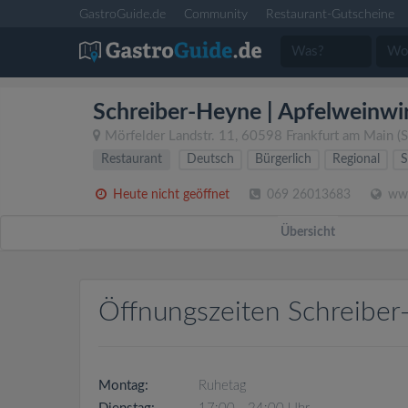
GastroGuide.de
Community
Restaurant-Gutscheine
Schreiber-Heyne | Apfelweinwi
Mörfelder Landstr. 11
,
60598
Frankfurt am Main
(S
Restaurant
Deutsch
Bürgerlich
Regional
S
Heute nicht geöffnet
069 26013683
www
Übersicht
Öffnungszeiten Schreiber
Montag:
Ruhetag