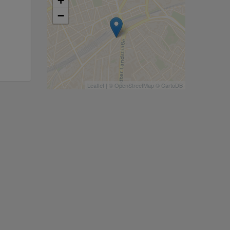
+
−
Leaflet
| ©
OpenStreetMap
©
CartoDB