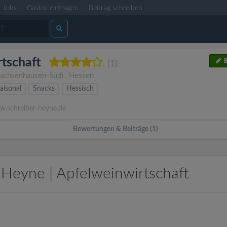
Jobs
Gastro eintragen
Beitrag schreiben
rtschaft
B
(1)
achsenhausen-Süd)
,
Hessen
aisonal
Snacks
Hessisch
.schreiber-heyne.de
Bewertungen & Beiträge (1)
-Heyne | Apfelweinwirtschaft