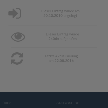
Dieser Eintrag wurde am
20.10.2010
angelegt
Dieser Eintrag wurde
2406
x aufgerufen
Letzte Aktualisierung
am
22.08.2016
ÜBER
GASTROGUIDE