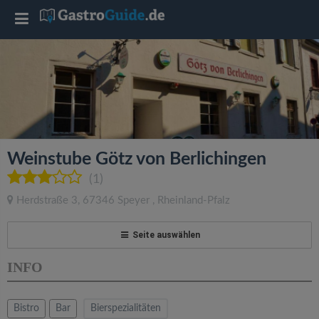
T
o
g
g
Weinstube Götz von Berlichingen
l
(1)
Herdstraße 3
,
67346
Speyer
,
Rheinland-Pfalz
e
Seite auswählen
n
INFO
a
Bistro
Bar
Bierspezialitäten