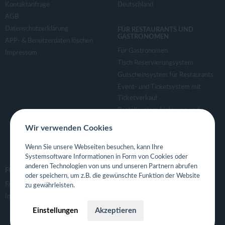
Kontaktanfrage
Deutschland
AGB
Datenschutzerklärung
FÜR RESTAURANTS UND
GASTRONOMEN
APP- & Benutzerdaten löschen
Für Gastronomen
Impressum
Tisch Reservierungsystem
Gutscheinsystem für Restaurants
Event- und Ticketsystem mit
Ticketverkauf
Bestellsystem Lieferung und
TakeAway
Wir verwenden Cookies
Webseiten für Restaurant
Eigene App für Restaurant
Wenn Sie unsere Webseiten besuchen, kann Ihre
Systemsoftware Informationen in Form von Cookies oder
anderen Technologien von uns und unseren Partnern abrufen
FOLGE UNS
oder speichern, um z.B. die gewünschte Funktion der Website
Facebook
zu gewährleisten.
Instagram
Einstellungen
Akzeptieren