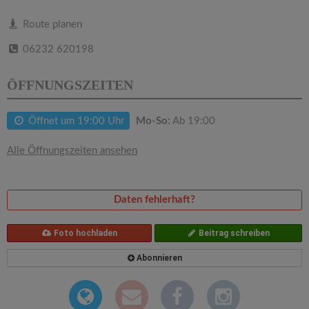
v
Route planen
i
06232 620198
g
ÖFFNUNGSZEITEN
a
Öffnet um 19:00 Uhr
Mo-So:
Ab 19:00
t
Alle Öffnungszeiten ansehen
i
Daten fehlerhaft?
o
Foto hochladen
Beitrag schreiben
n
Abonnieren