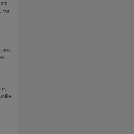
 dem
. Für
m
g aus.
en
te,
amilie