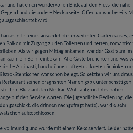
ar und hat einen wundervollen Blick auf den Fluss, die nahe
er Gegend und die andere Neckarseite. Offenbar war bereits 
g ausgeschlachtet wird.
auses oder eines ausgedehnte, erweiterten Gartenhauses, es
inen Balkon mit Zugang zu den Toiletten und netten, romantisc
erlieben. Als wir gegen Mittag ankamen, war der Gastraum im
man kaum ein Bein reinbekam. Alle Gäste brunchten und was w
lienische Antipasti, hauchdünnen luftgetrockneten Schinken u
Bistro-Stehtischen war schon belegt. So setzten wir uns drau
m Restaurant seinen prägnanten Namen gab), unter schattigen
telltem Blick auf den Neckar. Wohl aufgrund des hohen
ange auf den Service warten. Die jugendliche Bedienung, die
den geschickt, die drinnen nachgefragt hatte), war die sehr
hwätzchen aufgeschlossen.
e vollmundig und wurde mit einem Keks serviert. Leider hatte