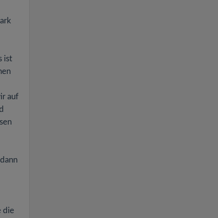
Mark
 ist
hen
ir auf
nd
ssen
 dann
 die