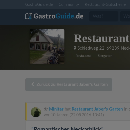
GastroGuide.de
Community
Restaurant-Gutscheine
Restaurant
Schiedweg 22
,
69239 Neck
Restaurant
Biergarten
Zurück zu Restaurant Jaber's Garten
Minitar
hat
Restaurant Jaber's Garten
in 
vor 10 Jahren
(22.08.2016 13:41)
"Romantischer Neckarblick"