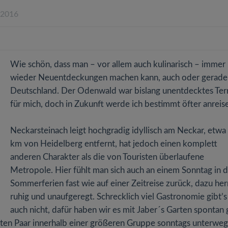
.2016
Wie schön, dass man – vor allem auch kulinarisch – immer
wieder Neuentdeckungen machen kann, auch oder gerade 
Deutschland. Der Odenwald war bislang unentdecktes Ter
für mich, doch in Zukunft werde ich bestimmt öfter anreis
Neckarsteinach leigt hochgradig idyllisch am Neckar, etwa
km von Heidelberg entfernt, hat jedoch einen komplett
anderen Charakter als die von Touristen überlaufene
Metropole. Hier fühlt man sich auch an einem Sonntag in 
Sommerferien fast wie auf einer Zeitreise zurück, dazu herr
ruhig und unaufgeregt. Schrecklich viel Gastronomie gibt’s
auch nicht, dafür haben wir es mit Jaber´s Garten spontan
ten Paar innerhalb einer größeren Gruppe sonntags unterweg