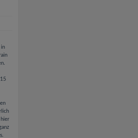
in
rain
en.
 15
den
lich
 hier
 ganz
s.