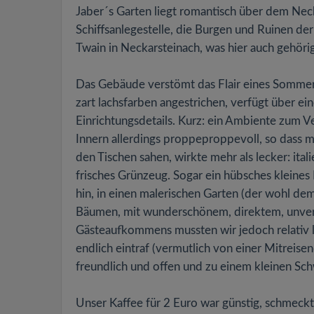
Jaber´s Garten liegt romantisch über dem Neck
Schiffsanlegestelle, die Burgen und Ruinen d
Twain in Neckarsteinach, was hier auch gehöri
Das Gebäude verstömt das Flair eines Sommerh
zart lachsfarben angestrichen, verfügt über e
Einrichtungsdetails. Kurz: ein Ambiente zum V
Innern allerdings proppeproppevoll, so dass 
den Tischen sahen, wirkte mehr als lecker: ita
frisches Grünzeug. Sogar ein hübsches kleines 
hin, in einen malerischen Garten (der wohl de
Bäumen, mit wunderschönem, direktem, unvers
Gästeaufkommens mussten wir jedoch relativ l
endlich eintraf (vermutlich von einer Mitreisen
freundlich und offen und zu einem kleinen Sc
Unser Kaffee für 2 Euro war günstig, schmeckt