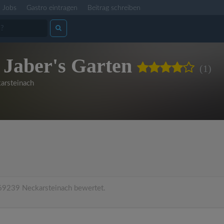
Jobs
Gastro eintragen
Beitrag schreiben
 Jaber's Garten
(1)
arsteinach
69239 Neckarsteinach bewertet.