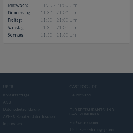
v
Mittwoch:
11:30 - 21:00 Uhr
Donnerstag:
11:30 - 21:00 Uhr
i
Freitag:
11:30 - 21:00 Uhr
Samstag:
11:30 - 21:00 Uhr
g
Sonntag:
11:30 - 21:00 Uhr
a
t
i
ÜBER
GASTROGUIDE
o
Kontaktanfrage
Deutschland
AGB
Datenschutzerklärung
n
FÜR RESTAURANTS UND
GASTRONOMEN
APP- & Benutzerdaten löschen
Für Gastronomen
Impressum
Tisch Reservierungsystem