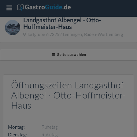
T
Landgasthof Albengel · Otto-
o
Hoffmeister-Haus
Torfgrube 6,73252 Lenningen, Baden-Württemberg
g
Seite auswählen
g
l
Öffnungszeiten Landgasthof
e
Albengel · Otto-Hoffmeister-
Haus
n
a
Montag:
Ruhetag
Dienstag:
Ruhetag