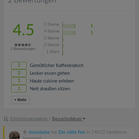
2 Bewertungen
v
i
5
Sterne
4.5
1
4
Sterne
g
1
3
Sterne
2
Sterne
2
Bewertungen
a
1
Stern
2
Gemütlicher Kaffeeklatsch
t
2
Lecker essen gehen
1
Haute cuisine erleben
i
1
Nett draußen sitzen
o
Mehr
n
Einstellungsdatum
/
Besuchsdatum
dolcelatte
hat
Die süße Fee
in 74072 Heilbronn
bewertet.