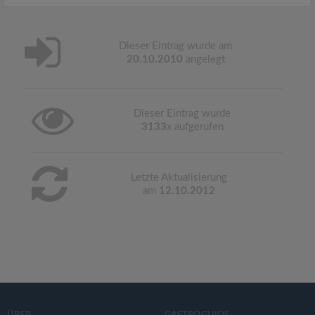
Dieser Eintrag wurde am
20.10.2010
angelegt
Dieser Eintrag wurde
3133
x aufgerufen
Letzte Aktualisierung
am
12.10.2012