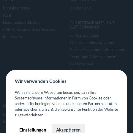
ÜBER
GASTROGUIDE
Kontaktanfrage
Deutschland
AGB
Datenschutzerklärung
FÜR RESTAURANTS UND
GASTRONOMEN
APP- & Benutzerdaten löschen
Für Gastronomen
Impressum
Tisch Reservierungsystem
Gutscheinsystem für Restaurants
Event- und Ticketsystem mit
Ticketverkauf
Bestellsystem Lieferung und
TakeAway
Wir verwenden Cookies
Webseiten für Restaurant
Eigene App für Restaurant
Wenn Sie unsere Webseiten besuchen, kann Ihre
Systemsoftware Informationen in Form von Cookies oder
anderen Technologien von uns und unseren Partnern abrufen
FOLGE UNS
oder speichern, um z.B. die gewünschte Funktion der Website
Facebook
zu gewährleisten.
Instagram
Einstellungen
Akzeptieren