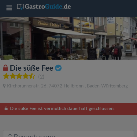
T
o
g
g
Die süße Fee
l
(2)
Kirchbrunnenstr. 26
,
74072
Heilbronn
,
Baden-Württemberg
e
n
Die süße Fee ist vermutlich dauerhaft geschlossen.
a