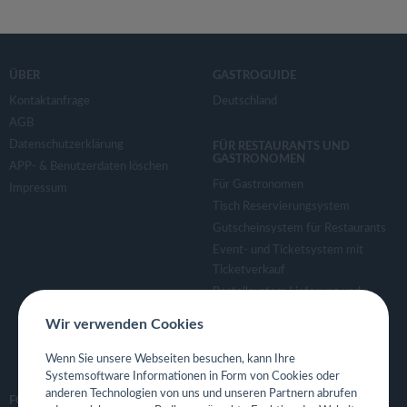
ÜBER
GASTROGUIDE
Kontaktanfrage
Deutschland
AGB
Datenschutzerklärung
FÜR RESTAURANTS UND
GASTRONOMEN
APP- & Benutzerdaten löschen
Für Gastronomen
Impressum
Tisch Reservierungsystem
Gutscheinsystem für Restaurants
Event- und Ticketsystem mit
Ticketverkauf
Bestellsystem Lieferung und
TakeAway
Wir verwenden Cookies
Webseiten für Restaurant
Eigene App für Restaurant
Wenn Sie unsere Webseiten besuchen, kann Ihre
Systemsoftware Informationen in Form von Cookies oder
anderen Technologien von uns und unseren Partnern abrufen
FOLGE UNS