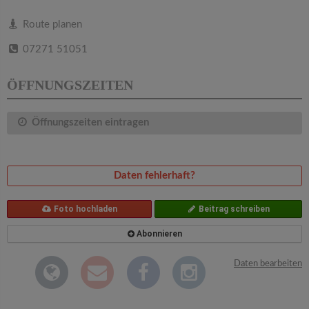
v
Route planen
i
07271 51051
g
ÖFFNUNGSZEITEN
a
Öffnungszeiten eintragen
t
Daten fehlerhaft?
i
Foto hochladen
Beitrag schreiben
o
Abonnieren
n
Daten bearbeiten