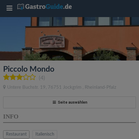
T
o
g
g
Piccolo Mondo
l
(4)
Untere Buchstr. 19
,
76751
Jockgrim
,
Rheinland-Pfalz
e
Seite auswählen
n
INFO
a
Restaurant
Italienisch