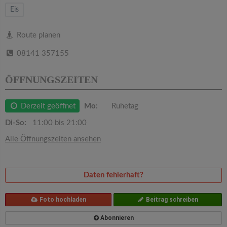
v
Eis
i
Route planen
08141 357155
g
ÖFFNUNGSZEITEN
a
Derzeit geöffnet
Mo:
Ruhetag
t
Di-So:
11:00 bis 21:00
i
Alle Öffnungszeiten ansehen
o
Daten fehlerhaft?
n
Foto hochladen
Beitrag schreiben
Abonnieren