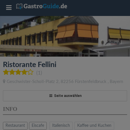
T
o
g
g
Ristorante Fellini
l
(1)
Geschwister-Scholl-Platz 2
,
82256
Fürstenfeldbruck
,
Bayern
e
Seite auswählen
n
INFO
a
Restaurant
Eiscafe
Italienisch
Kaffee und Kuchen