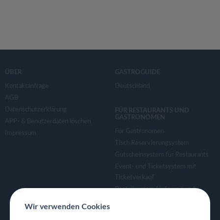
ÜBER
GASTROGUIDE
Kontaktanfrage
Deutschland
AGB
Datenschutzerklärung
FÜR RESTAURANTS UND
GASTRONOMEN
APP- & Benutzerdaten löschen
Für Gastronomen
Impressum
Tisch Reservierungsystem
Gutscheinsystem für Restaurants
Event- und Ticketsystem mit
Ticketverkauf
Bestellsystem Lieferung und
TakeAway
Wir verwenden Cookies
Webseiten für Restaurant