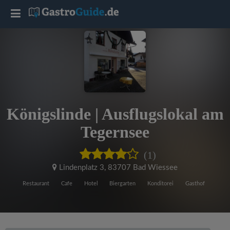
T
o
g
g
Königslinde | Ausflugslokal am
l
Tegernsee
e
(1)
Lindenplatz 3
,
83707 Bad Wiessee
n
Restaurant
Cafe
Hotel
Biergarten
Konditorei
Gasthof
a