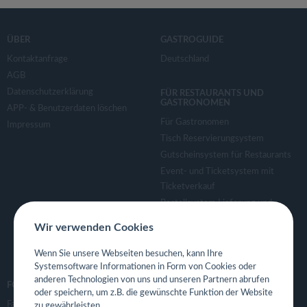
ÜBER
GASTROGUIDE
Kontaktanfrage
Deutschland
AGB
Datenschutzerklärung
FÜR RESTAURANTS UND
GASTRONOMEN
APP- & Benutzerdaten löschen
Für Gastronomen
Impressum
Tisch Reservierungsystem
Gutscheinsystem für Restaurants
Event- und Ticketsystem mit
Ticketverkauf
Bestellsystem Lieferung und
TakeAway
Wir verwenden Cookies
Webseiten für Restaurant
Eigene App für Restaurant
Wenn Sie unsere Webseiten besuchen, kann Ihre
Systemsoftware Informationen in Form von Cookies oder
anderen Technologien von uns und unseren Partnern abrufen
FOLGE UNS
oder speichern, um z.B. die gewünschte Funktion der Website
Facebook
zu gewährleisten.