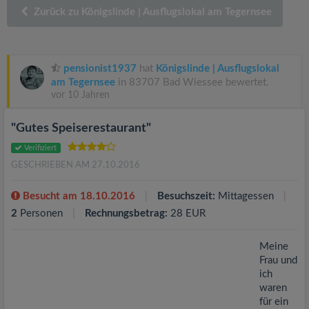
v
Zurück zu Königslinde | Ausflugslokal am Tegernsee
i
pensionist1937
hat
Königslinde | Ausflugslokal
g
am Tegernsee
in 83707 Bad Wiessee bewertet.
vor 10 Jahren
a
"Gutes Speiserestaurant"
t
Verifiziert
GESCHRIEBEN AM 27.10.2016
i
Besucht am 18.10.2016
Besuchszeit:
Mittagessen
2
Personen
Rechnungsbetrag:
28 EUR
o
Meine
n
Frau und
ich
waren
für ein