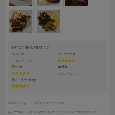
DETAILBEWERTUNG
Service
Sauberkeit
keine Wertung
Essen
Ambiente
keine Wertung
Preis/Leistung
Hilfreich
|
Gut geschrieben
PetraIO
und
6 andere
finden diese Bewertung hilfreich.