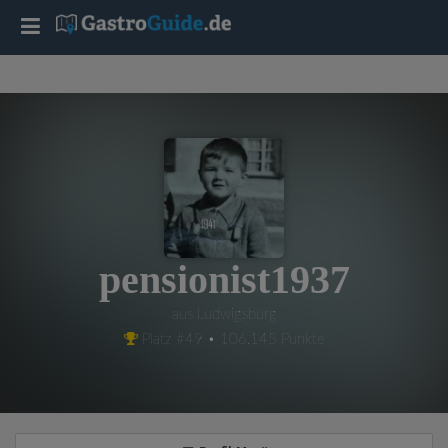
T
o
g
g
l
pensionist1937
e
aus Ludwigsburg
Platz #49 • 106,145 Punkte
n
a