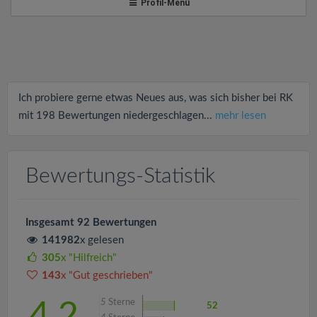
v
Profil-Menü
i
g
Ich probiere gerne etwas Neues aus, was sich bisher bei RK
a
mit 198 Bewertungen niedergeschlagen...
mehr lesen
t
Bewertungs-Statistik
i
Insgesamt 92 Bewertungen
o
141982
x gelesen
305
x "Hilfreich"
n
143
x "Gut geschrieben"
5
Sterne
4.2
52