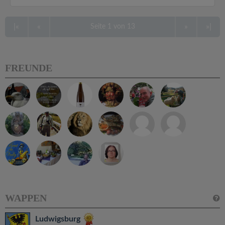
|«
«
»
»|
Seite 1 von 13
FREUNDE
WAPPEN
Ludwigsburg