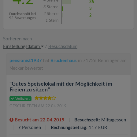
4
Sterne
35
3
Sterne
3
Durchschnitt bei
2
Sterne
2
92 Bewertungen
1
Stern
Sortieren nach
Einstellungsdatum
/
Besuchsdatum
pensionist1937
hat
Brückenhaus
in 71726 Benningen am
Neckar bewertet
"Gutes Speiselokal mit der Möglichkeit im
Freien zu sitzen"
Verifiziert
GESCHRIEBEN AM 22.04.2019
Besucht am 22.04.2019
Besuchszeit:
Mittagessen
7
Personen
Rechnungsbetrag:
117 EUR