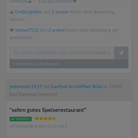
Hilfreich
|
Gut geschrieben
DerBorgfelder
und
2 andere
finden diese Bewertung
hilfreich.
simba47533
und
2 andere
finden diese Bewertung gut
geschrieben.
1
Kommentare
|
Ausklappen
pensionist1937
hat
Gasthof im Häffner Bräu
in 74906
Bad Rappenau bewertet
"sehrn gutes Speiserestaurant"
Verifiziert
GESCHRIEBEN AM 16.10.2018