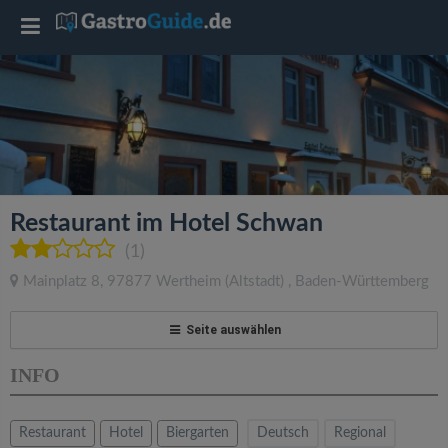
T
o
g
g
Restaurant im Hotel Schwan
l
(1)
Mainplatz 8
,
97877
Wertheim
(Altstadt)
,
Baden-Württemberg
e
Seite auswählen
n
INFO
a
Restaurant
Hotel
Biergarten
Deutsch
Regional