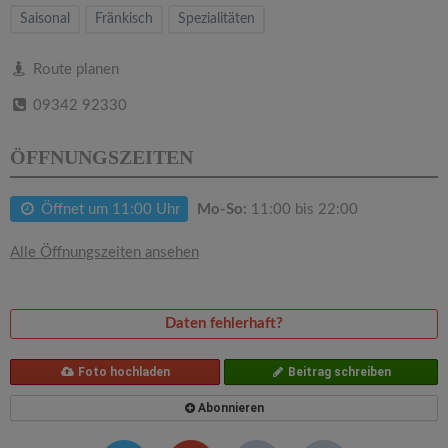
v
Saisonal
Fränkisch
Spezialitäten
i
Route planen
09342 92330
g
ÖFFNUNGSZEITEN
a
Öffnet um 11:00 Uhr
Mo-So:
11:00 bis 22:00
t
Alle Öffnungszeiten ansehen
i
o
Daten fehlerhaft?
n
Foto hochladen
Beitrag schreiben
Abonnieren