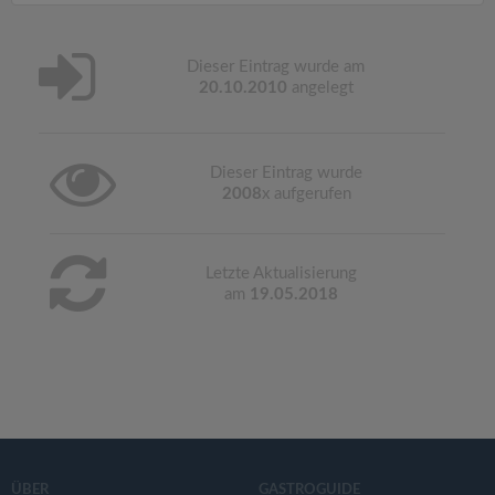
Dieser Eintrag wurde am
20.10.2010
angelegt
Dieser Eintrag wurde
2008
x aufgerufen
Letzte Aktualisierung
am
19.05.2018
ÜBER
GASTROGUIDE