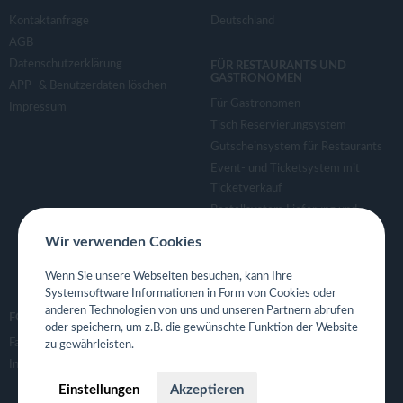
Kontaktanfrage
Deutschland
AGB
Datenschutzerklärung
FÜR RESTAURANTS UND
GASTRONOMEN
APP- & Benutzerdaten löschen
Für Gastronomen
Impressum
Tisch Reservierungsystem
Gutscheinsystem für Restaurants
Event- und Ticketsystem mit
Ticketverkauf
Bestellsystem Lieferung und
TakeAway
Wir verwenden Cookies
Webseiten für Restaurant
Eigene App für Restaurant
Wenn Sie unsere Webseiten besuchen, kann Ihre
Systemsoftware Informationen in Form von Cookies oder
anderen Technologien von uns und unseren Partnern abrufen
FOLGE UNS
oder speichern, um z.B. die gewünschte Funktion der Website
Facebook
zu gewährleisten.
Instagram
Einstellungen
Akzeptieren