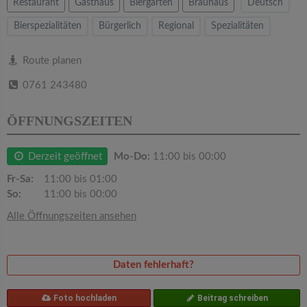
v
Restaurant
Gasthaus
Biergarten
Brauhaus
Deutsch
Bierspezialitäten
Bürgerlich
Regional
Spezialitäten
i
Route planen
g
0761 243480
a
ÖFFNUNGSZEITEN
t
Derzeit geöffnet
Mo-Do:
11:00 bis 00:00
Fr-Sa:
11:00 bis 01:00
i
So:
11:00 bis 00:00
Alle Öffnungszeiten ansehen
o
n
Daten fehlerhaft?
Foto hochladen
Beitrag schreiben