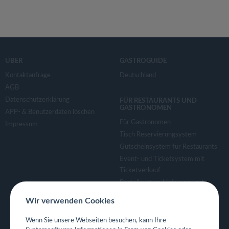
ÜBER
GASTROGUIDE
Kontaktanfrage
Deutschland
AGB
Datenschutzerklärung
FÜR RESTAURANTS UND
GASTRONOMEN
APP- & Benutzerdaten löschen
Für Gastronomen
Impressum
Tisch Reservierungsystem
Gutscheinsystem für Restaurants
Event- und Ticketsystem mit
Ticketverkauf
Bestellsystem Lieferung und
TakeAway
Wir verwenden Cookies
Webseiten für Restaurant
Eigene App für Restaurant
Wenn Sie unsere Webseiten besuchen, kann Ihre