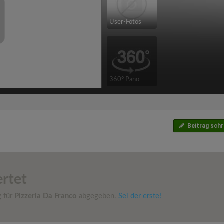
User-Fotos
360° Pano
Beitrag schr
rtet
g für
Pizzeria Da Franco
abgegeben.
Sei der erste!