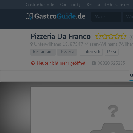
GastroGuide.de
Community
Restaurant-Gutscheine
Pizzeria Da Franco
(
Unterwilhams 13
,
87547
Missen-Wilhams
(Wilha
Restaurant
Pizzeria
Italienisch
Pizza
Heute nicht mehr geöffnet
08320 925285
Ü