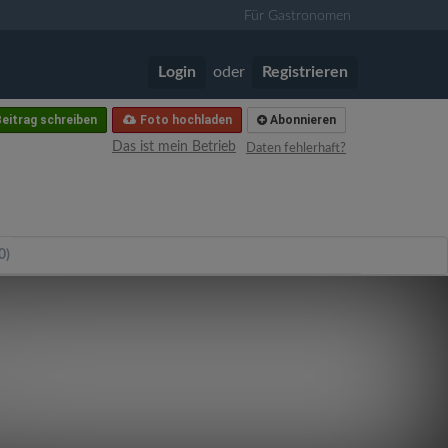
Für Gastronomen
Login
oder
Registrieren
eitrag schreiben
Foto hochladen
Abonnieren
Das ist mein Betrieb
Daten fehlerhaft?
0)