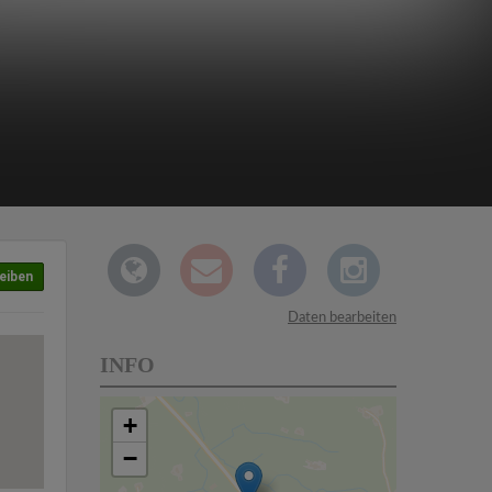
eiben
Daten bearbeiten
INFO
+
−