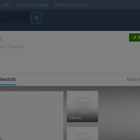
Jobs
Gastro eintragen
Beitrag schreiben
B
0)
ms)
,
Bayern
bersicht
Fotos (
Galerie