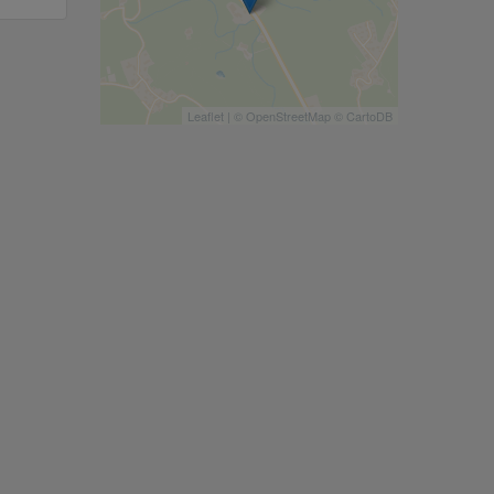
Leaflet
| ©
OpenStreetMap
©
CartoDB