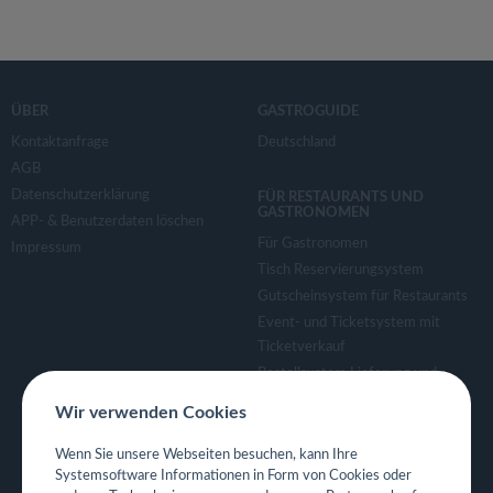
ÜBER
GASTROGUIDE
Kontaktanfrage
Deutschland
AGB
Datenschutzerklärung
FÜR RESTAURANTS UND
GASTRONOMEN
APP- & Benutzerdaten löschen
Für Gastronomen
Impressum
Tisch Reservierungsystem
Gutscheinsystem für Restaurants
Event- und Ticketsystem mit
Ticketverkauf
Bestellsystem Lieferung und
TakeAway
Wir verwenden Cookies
Webseiten für Restaurant
Eigene App für Restaurant
Wenn Sie unsere Webseiten besuchen, kann Ihre
Systemsoftware Informationen in Form von Cookies oder