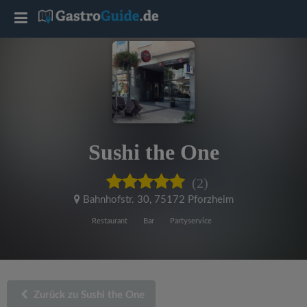
T
o
g
g
Sushi the One
l
(2)
e
Bahnhofstr. 30
,
75172 Pforzheim
Restaurant
Bar
Partyservice
n
a
Zurück zu Sushi the One