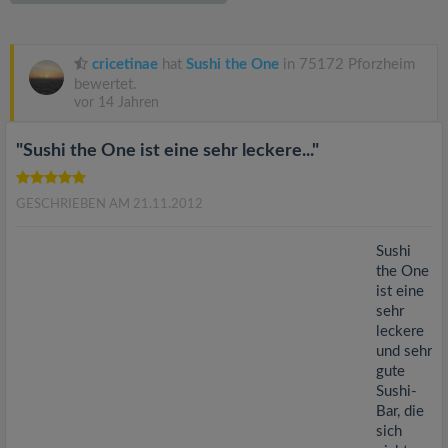
v
i
cricetinae
hat
Sushi the One
in 75172 Pforzheim
bewertet.
vor 14 Jahren
g
"Sushi the One ist eine sehr leckere..."
a
GESCHRIEBEN AM 21.11.2012
t
Sushi
i
the One
ist eine
sehr
o
leckere
und sehr
n
gute
Sushi-
Bar, die
sich