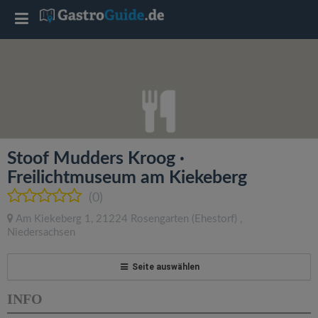
T
o
g
g
Stoof Mudders Kroog ·
l
Freilichtmuseum am Kiekeberg
(0)
e
Am Kiekeberg 1
,
21224
Rosengarten
(Ehestorf)
,
Niedersachsen
n
Seite auswählen
a
INFO