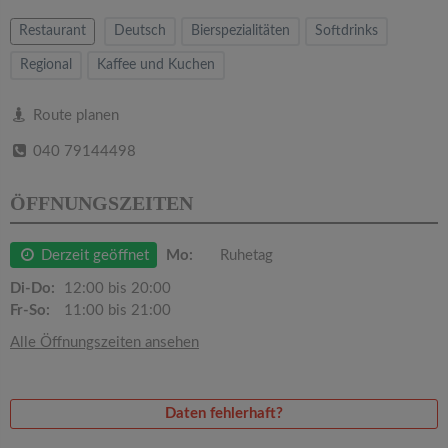
v
Restaurant
Deutsch
Bierspezialitäten
Softdrinks
i
Regional
Kaffee und Kuchen
g
Route planen
040 79144498
a
ÖFFNUNGSZEITEN
t
Derzeit geöffnet
Mo:
Ruhetag
i
Di-Do:
12:00 bis 20:00
Fr-So:
11:00 bis 21:00
o
Alle Öffnungszeiten ansehen
n
Daten fehlerhaft?