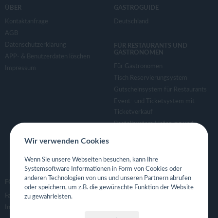
ÜBER
GASTROGUIDE
Kontaktanfrage
Deutschland
AGB
Datenschutzerklärung
FÜR RESTAURANTS UND
GASTRONOMEN
APP- & Benutzerdaten löschen
Für Gastronomen
Impressum
Tisch Reservierungsystem
Gutscheinsystem für Restaurants
Event- und Ticketsystem mit
Ticketverkauf
Bestellsystem Lieferung und
TakeAway
Wir verwenden Cookies
Webseiten für Restaurant
Eigene App für Restaurant
Wenn Sie unsere Webseiten besuchen, kann Ihre
Systemsoftware Informationen in Form von Cookies oder
anderen Technologien von uns und unseren Partnern abrufen
FOLGE UNS
oder speichern, um z.B. die gewünschte Funktion der Website
Facebook
zu gewährleisten.
Instagram