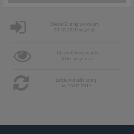
Dieser Eintrag wurde am
20.10.2010
angelegt
Dieser Eintrag wurde
876
x aufgerufen
Letzte Aktualisierung
am
10.02.2017