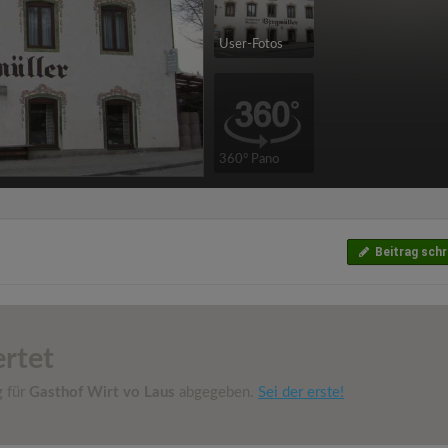
User-Fotos
360° Pano
Beitrag schr
rtet
g für
Gasthof Wirt vo Laus
abgegeben.
Sei der erste!