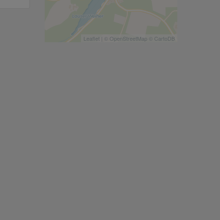
Leaflet
| ©
OpenStreetMap
©
CartoDB