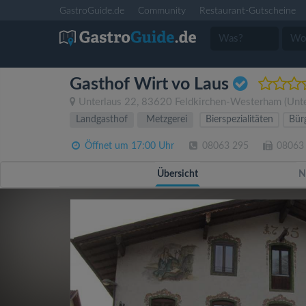
GastroGuide.de
Community
Restaurant-Gutscheine
Gasthof Wirt vo Laus
Unterlaus 22
,
83620
Feldkirchen-Westerham
(Unte
Landgasthof
Metzgerei
Bierspezialitäten
Bürg
Öffnet um 17:00 Uhr
08063 295
08063
Übersicht
N