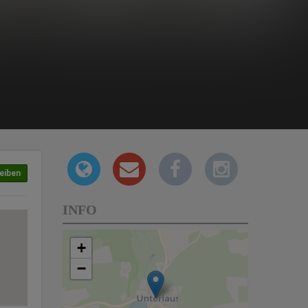
eiben
INFO
+
−