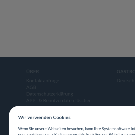
ÜBER
GASTR
Kontaktanfrage
Deutsch
AGB
Datenschutzerklärung
APP- & Benutzerdaten löschen
Impressum
Wir verwenden Cookies
Wenn Sie unsere Webseiten besuchen, kann Ihre Systemsoftware Inf
oder speichern, um z.B. die gewünschte Funktion der Website zu gew