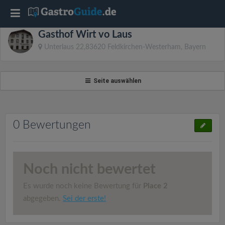
T
Gasthof Wirt vo Laus
o
Unterlaus 22,83620 Feldkirchen-Westerham, Bayern
g
Seite auswählen
g
l
0 Bewertungen
e
Noch nicht bewertet
n
Es wurde noch keine Bewertung für
Place 2
a
abgegeben.
Sei der erste!