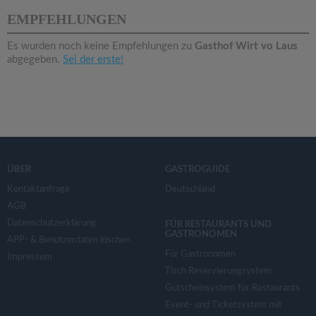
v
EMPFEHLUNGEN
i
Es wurden noch keine Empfehlungen zu
Gasthof Wirt vo Laus
abgegeben.
Sei der erste!
g
a
t
ÜBER
GASTROGUIDE
i
Kontaktanfrage
Deutschland
AGB
Datenschutzerklärung
o
FÜR RESTAURANTS UND
GASTRONOMEN
APP- & Benutzerdaten löschen
Für Gastronomen
Impressum
n
Tisch Reservierungsystem
Gutscheinsystem für Restaurants
Event- und Ticketsystem mit