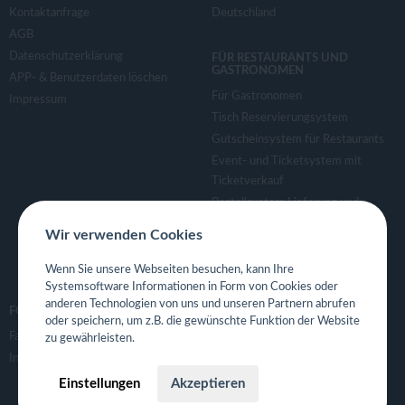
Kontaktanfrage
Deutschland
AGB
Datenschutzerklärung
FÜR RESTAURANTS UND
GASTRONOMEN
APP- & Benutzerdaten löschen
Für Gastronomen
Impressum
Tisch Reservierungsystem
Gutscheinsystem für Restaurants
Event- und Ticketsystem mit
Ticketverkauf
Bestellsystem Lieferung und
TakeAway
Wir verwenden Cookies
Webseiten für Restaurant
Eigene App für Restaurant
Wenn Sie unsere Webseiten besuchen, kann Ihre
Systemsoftware Informationen in Form von Cookies oder
anderen Technologien von uns und unseren Partnern abrufen
FOLGE UNS
oder speichern, um z.B. die gewünschte Funktion der Website
Facebook
zu gewährleisten.
Instagram
Einstellungen
Akzeptieren