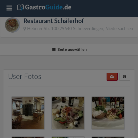
T
Restaurant Schäferhof
o
Heberer Str. 100,29640 Schneverdingen, Niedersachsen
g
Seite auswählen
g
l
User Fotos
e
n
a