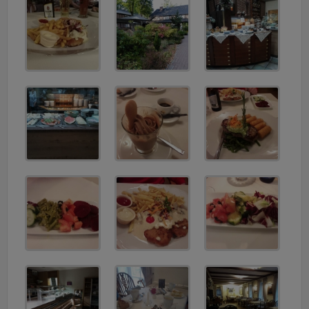
v
i
g
a
t
i
o
n