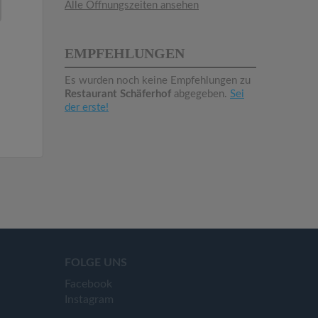
Alle Öffnungszeiten ansehen
EMPFEHLUNGEN
Es wurden noch keine Empfehlungen zu
Restaurant Schäferhof
abgegeben.
Sei
der erste!
FOLGE UNS
Facebook
Instagram