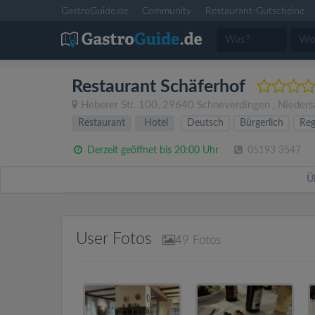
GastroGuide.de
Community
Restaurant-Gutscheine
Restaurant Schäferhof
Heberer Str. 100
,
29640
Schneverdingen
,
Nieders
Restaurant
Hotel
Deutsch
Bürgerlich
Reg
Derzeit geöffnet bis 20:00 Uhr
05193 3547
Ü
User Fotos
49
Fotos