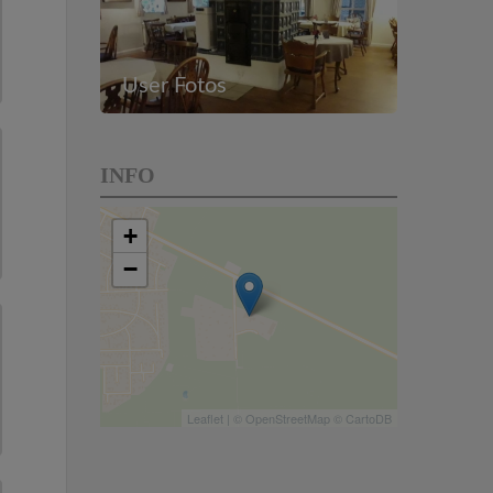
User Fotos
INFO
+
−
Leaflet
| ©
OpenStreetMap
©
CartoDB