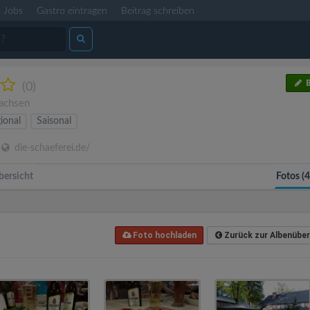
Jobs
Gastro eintragen
Beitrag schreiben
B
(0)
achsen
ional
Saisonal
die-schaeferei.de/
bersicht
Fotos (
Foto hochladen
Zurück zur Albenüber