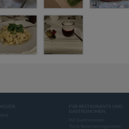
OGUIDE
FÜR RESTAURANTS UND
GASTRONOMEN
land
Für Gastronomen
Tisch Reservierungsystem