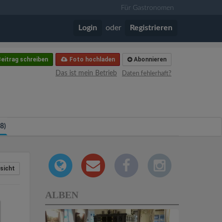
Für Gastronomen
Login
oder
Registrieren
eitrag schreiben
Foto hochladen
Abonnieren
Das ist mein Betrieb
Daten fehlerhaft?
48)
sicht
ALBEN