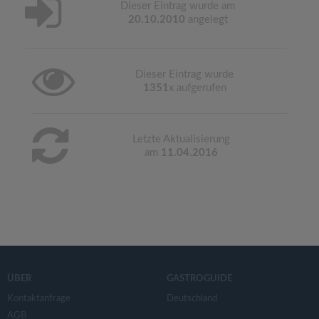
Dieser Eintrag wurde am
20.10.2010
angelegt
Dieser Eintrag wurde
1351
x aufgerufen
Letzte Aktualisierung
am
11.04.2016
ÜBER
GASTROGUIDE
Kontaktanfrage
Deutschland
AGB