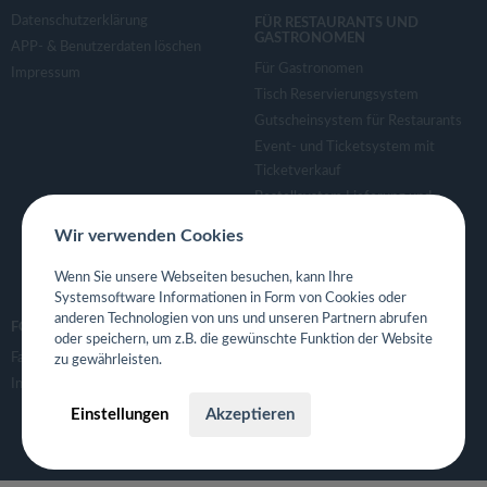
Datenschutzerklärung
FÜR RESTAURANTS UND
GASTRONOMEN
APP- & Benutzerdaten löschen
Für Gastronomen
Impressum
Tisch Reservierungsystem
Gutscheinsystem für Restaurants
Event- und Ticketsystem mit
Ticketverkauf
Bestellsystem Lieferung und
TakeAway
Wir verwenden Cookies
Webseiten für Restaurant
Eigene App für Restaurant
Wenn Sie unsere Webseiten besuchen, kann Ihre
Systemsoftware Informationen in Form von Cookies oder
anderen Technologien von uns und unseren Partnern abrufen
FOLGE UNS
oder speichern, um z.B. die gewünschte Funktion der Website
Facebook
zu gewährleisten.
Instagram
Einstellungen
Akzeptieren