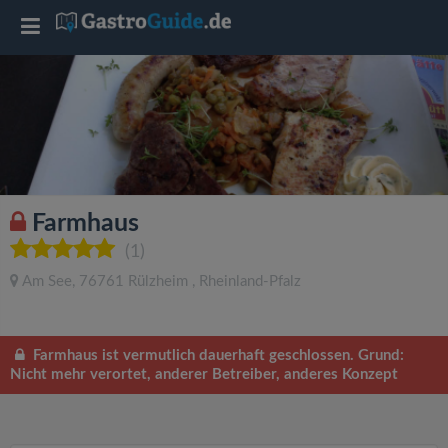
T
o
g
g
Farmhaus
l
(1)
Am See
,
76761
Rülzheim
,
Rheinland-Pfalz
e
n
Farmhaus ist vermutlich dauerhaft geschlossen. Grund:
Nicht mehr verortet, anderer Betreiber, anderes Konzept
a