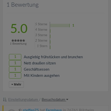
v
1 Bewertung
i
5
Sterne
5.0
1
g
4
Sterne
3
Sterne
a
2
Sterne
1
Bewertung
1
Stern
t
1
Ausgiebig frühstücken und brunchen
1
Nett draußen sitzen
i
1
Geschäftsessen
1
Mit Kindern ausgehen
o
Mehr
n
Einstellungsdatum
/
Besuchsdatum
steffen75
hat
Farmhaus
in 76761 Rülzheim