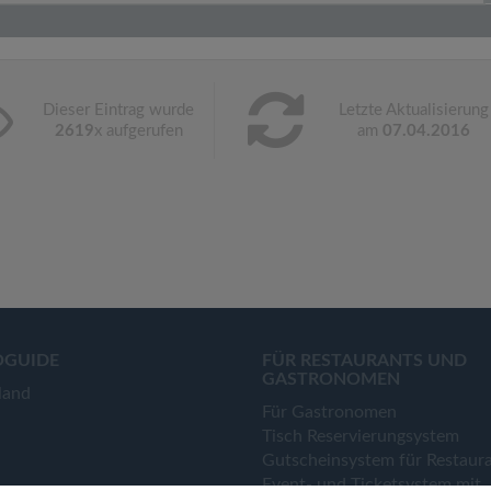
Dieser Eintrag wurde
Letzte Aktualisierung
2619
x aufgerufen
am
07.04.2016
OGUIDE
FÜR RESTAURANTS UND
GASTRONOMEN
land
Für Gastronomen
Tisch Reservierungsystem
Gutscheinsystem für Restaur
Event- und Ticketsystem mit