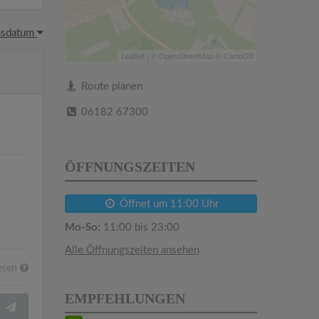
hsdatum
Leaflet
| ©
OpenStreetMap
©
CartoDB
Route planen
06182 67300
ÖFFNUNGSZEITEN
Öffnet um 11:00 Uhr
Mo-So:
11:00 bis 23:00
Alle Öffnungszeiten ansehen
esen
EMPFEHLUNGEN