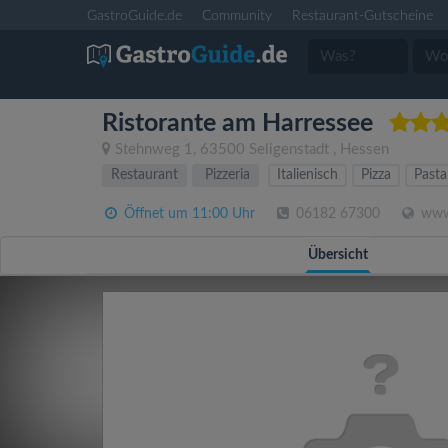
GastroGuide.de
Community
Restaurant-Gutscheine
Ristorante am Harressee
Stehnweg 1
,
63500
Seligenstadt
,
Hessen
Restaurant
Pizzeria
Italienisch
Pizza
Pasta
Öffnet um 11:00 Uhr
06182 67300
www.
Übersicht