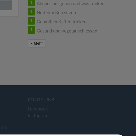
1
Abends ausgehen und was trinken
1
Nett draußen sitzen
1
Gemütlich Kaffee trinken
1
Gesund und vegetarisch essen
Mehr
FOLGE UNS
Facebook
Instagram
ants