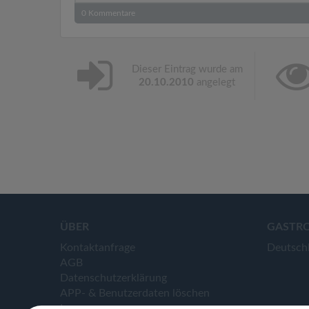
0
Kommentare
Dieser Eintrag wurde am
20.10.2010
angelegt
ÜBER
GASTR
Kontaktanfrage
Deutsch
AGB
Datenschutzerklärung
APP- & Benutzerdaten löschen
Impressum