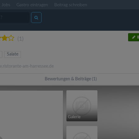
Jobs
Gastro eintragen
Beitrag schreiben
B
(1)
Salate
ristorante-am-harressee.de
Bewertungen & Beiträge (1)
Galerie