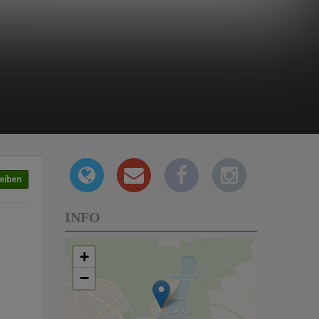
eiben
INFO
+
−