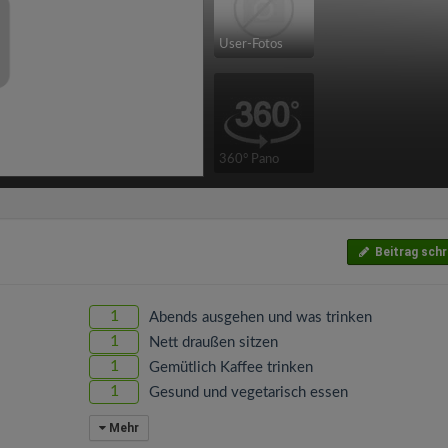
User-Fotos
360° Pano
Beitrag schr
1
Abends ausgehen und was trinken
1
Nett draußen sitzen
1
Gemütlich Kaffee trinken
1
Gesund und vegetarisch essen
Mehr