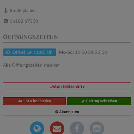
v
Route planen
i
06182 67300
g
ÖFFNUNGSZEITEN
a
Öffnet um 11:00 Uhr
Mo-So:
11:00 bis 23:00
t
Alle Öffnungszeiten ansehen
i
Daten fehlerhaft?
o
Foto hochladen
Beitrag schreiben
n
Abonnieren