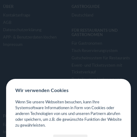
ÜBER
GASTROGUIDE
Kontaktanfrage
Deutschland
AGB
Datenschutzerklärung
FÜR RESTAURANTS UND
GASTRONOMEN
APP- & Benutzerdaten löschen
Für Gastronomen
Impressum
Tisch Reservierungsystem
Gutscheinsystem für Restaurants
Event- und Ticketsystem mit
Ticketverkauf
Bestellsystem Lieferung und
TakeAway
Wir verwenden Cookies
Webseiten für Restaurant
Eigene App für Restaurant
Wenn Sie unsere Webseiten besuchen, kann Ihre
Systemsoftware Informationen in Form von Cookies oder
anderen Technologien von uns und unseren Partnern abrufen
FOLGE UNS
oder speichern, um z.B. die gewünschte Funktion der Website
Facebook
zu gewährleisten.
Instagram