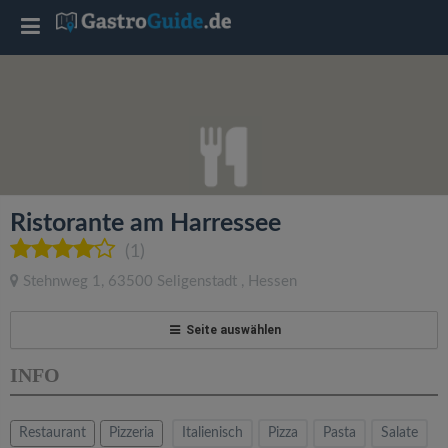
T
o
g
g
Ristorante am Harressee
l
(1)
Stehnweg 1
,
63500
Seligenstadt
,
Hessen
e
Seite auswählen
n
INFO
a
Restaurant
Pizzeria
Italienisch
Pizza
Pasta
Salate