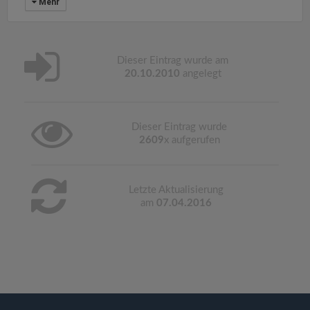
Mehr
Dieser Eintrag wurde am
20.10.2010
angelegt
Dieser Eintrag wurde
2609
x aufgerufen
Letzte Aktualisierung
am
07.04.2016