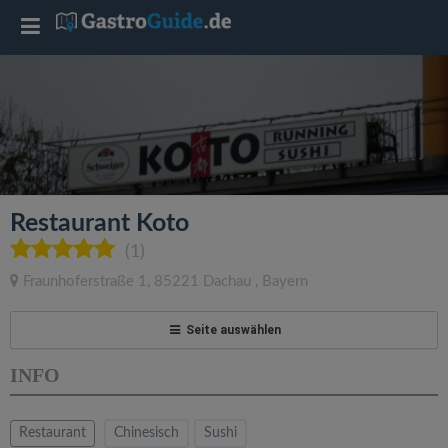
T
o
g
g
Restaurant Koto
l
(1)
Fraunhoferstraße 1
,
85221
Dachau
,
Bayern
e
Seite auswählen
n
INFO
a
Restaurant
Chinesisch
Sushi