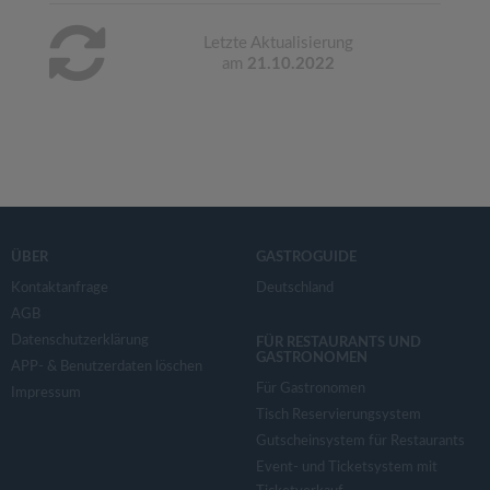
Letzte Aktualisierung
am
21.10.2022
ÜBER
GASTROGUIDE
Kontaktanfrage
Deutschland
AGB
Datenschutzerklärung
FÜR RESTAURANTS UND
GASTRONOMEN
APP- & Benutzerdaten löschen
Für Gastronomen
Impressum
Tisch Reservierungsystem
Gutscheinsystem für Restaurants
Event- und Ticketsystem mit