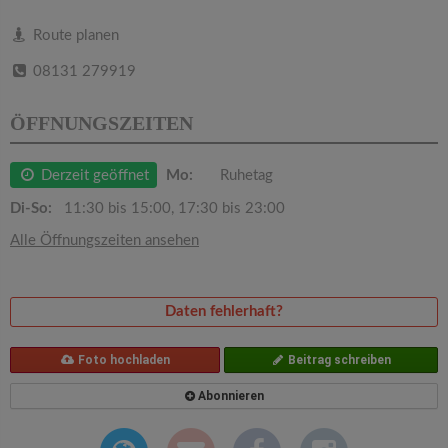
v
Route planen
i
08131 279919
g
ÖFFNUNGSZEITEN
a
Derzeit geöffnet
Mo:
Ruhetag
Di-So:
11:30 bis 15:00, 17:30 bis 23:00
t
Alle Öffnungszeiten ansehen
i
Daten fehlerhaft?
o
Foto hochladen
Beitrag schreiben
n
Abonnieren