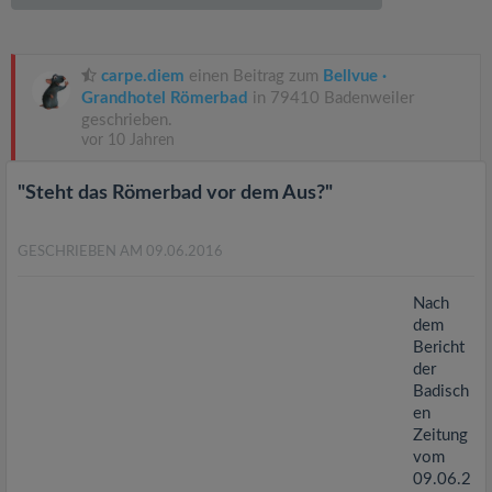
v
i
carpe.diem
einen Beitrag zum
Bellvue ·
Grandhotel Römerbad
in 79410 Badenweiler
g
geschrieben.
vor 10 Jahren
a
"Steht das Römerbad vor dem Aus?"
t
GESCHRIEBEN AM 09.06.2016
i
Nach
dem
Bericht
o
der
Badisch
n
en
Zeitung
vom
09.06.2