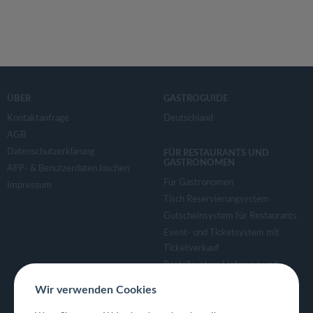
ÜBER
GASTROGUIDE
Kontaktanfrage
Deutschland
AGB
Datenschutzerklärung
FÜR RESTAURANTS UND
GASTRONOMEN
APP- & Benutzerdaten löschen
Für Gastronomen
Impressum
Tisch Reservierungsystem
Gutscheinsystem für Restaurants
Event- und Ticketsystem mit
Ticketverkauf
Bestellsystem Lieferung und
TakeAway
Wir verwenden Cookies
Webseiten für Restaurant