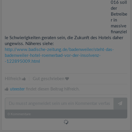
016 soll
der
Betreibe
r in
massive
finanziel
le Schwierigkeiten geraten sein, die Zukunft des Hotels daher
ungewiss. Näheres siehe:
http://www.badische-zeitung.de/badenweiler/steht-das-
badenweiler-hotel-roemerbad-vor-der-insolvenz-
-122895009.html
Hilfreich
|
Gut geschrieben
uteester
findet diesen Beitrag hilfreich.
0
Kommentare