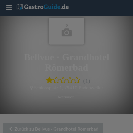
T
o
g
Bellvue · Grandhotel
g
Römerbad
l
(1)
e
Schlossplatz 1
,
79410 Badenweiler
Restaurant
n
a
Zurück zu Bellvue · Grandhotel Römerbad