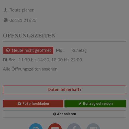
v
Route planen
i
06181 21625
g
ÖFFNUNGSZEITEN
a
Heute nicht geöffnet
Mo:
Ruhetag
Di-So:
11:30 bis 14:30, 18:00 bis 22:00
t
Alle Öffnungszeiten ansehen
i
Daten fehlerhaft?
o
Foto hochladen
Beitrag schreiben
n
Abonnieren