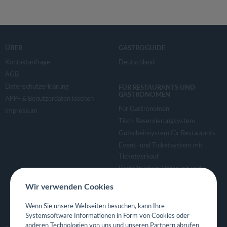
ÜBER
GASTROGUIDE
Kontaktanfrage
Deutschland
AGB
Datenschutzerklärung
FÜR RESTAURANTS UND
GASTRONOMEN
APP- & Benutzerdaten löschen
Für Gastronomen
Impressum
Tisch Reservierungsystem
Gutscheinsystem für Restaurants
Event- und Ticketsystem mit
Ticketverkauf
Bestellsystem Lieferung und
TakeAway
Wir verwenden Cookies
Webseiten für Restaurant
Eigene App für Restaurant
Wenn Sie unsere Webseiten besuchen, kann Ihre
Systemsoftware Informationen in Form von Cookies oder
anderen Technologien von uns und unseren Partnern abrufen