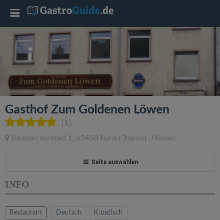
T
o
g
g
Gasthof Zum Goldenen Löwen
l
(1)
Hanauer Vorstadt 1
,
63450
Hanau
(Hanau)
,
Hessen
e
Seite auswählen
n
INFO
a
Restaurant
Deutsch
Kroatisch