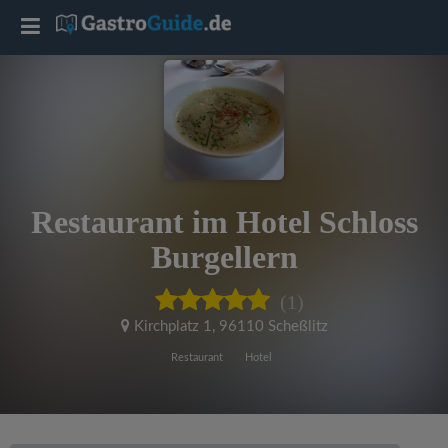
T
o
g
g
Restaurant im Hotel Schloss
l
Burgellern
e
(1)
Kirchplatz 1
,
96110 Scheßlitz
n
Restaurant
Hotel
a