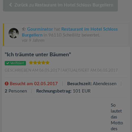
v
Zurück zu Restaurant im Hotel Schloss Burgellern
i
Gourminator
hat
Restaurant im Hotel Schloss
g
Burgellern
in 96110 Scheßlitz bewertet.
vor 9 Jahren
a
"Ich träumte unter Bäumen"
t
Verifiziert
GESCHRIEBEN AM 06.05.2017
| AKTUALISIERT AM 06.05.2017
i
Besucht am 02.05.2017
Besuchszeit:
Abendessen
2
Personen
Rechnungsbetrag:
101 EUR
o
So
n
lautet
das
Motto
des