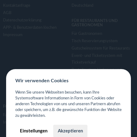
Kontaktanfrage
Deutschland
AGB
Datenschutzerklärung
FÜR RESTAURANTS UND
GASTRONOMEN
APP- & Benutzerdaten löschen
Für Gastronomen
Impressum
Tisch Reservierungsystem
Gutscheinsystem für Restaurants
Event- und Ticketsystem mit
Ticketverkauf
Bestellsystem Lieferung und
TakeAway
Wir verwenden Cookies
Webseiten für Restaurant
Eigene App für Restaurant
Wenn Sie unsere Webseiten besuchen, kann Ihre
Systemsoftware Informationen in Form von Cookies oder
anderen Technologien von uns und unseren Partnern abrufen
FOLGE UNS
oder speichern, um z.B. die gewünschte Funktion der Website
Facebook
zu gewährleisten.
Instagram
Einstellungen
Akzeptieren