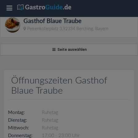
T
Gasthof Blaue Traube
o
Pettenkoferplatz 3,92334 Berching, Bayern
g
Seite auswählen
g
l
Öffnungszeiten Gasthof
Blaue Traube
e
n
Montag:
Ruhetag
Dienstag:
Ruhetag
a
Mittwoch:
Ruhetag
Donnerstag:
17:00 - 23:00 Uhr