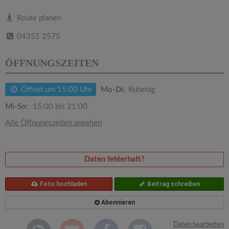
v
Route planen
i
04351 2575
g
ÖFFNUNGSZEITEN
a
Öffnet um 15:00 Uhr
Mo-Di:
Ruhetag
Mi-So:
15:00 bis 21:00
t
Alle Öffnungszeiten ansehen
i
Daten fehlerhaft?
o
Foto hochladen
Beitrag schreiben
n
Abonnieren
Daten bearbeiten