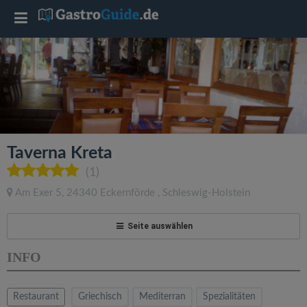
T
o
g
g
Taverna Kreta
l
(1)
Am Exer 5
,
24340
Eckernförde
,
Schleswig-Holstein
e
Seite auswählen
n
INFO
a
Restaurant
Griechisch
Mediterran
Spezialitäten