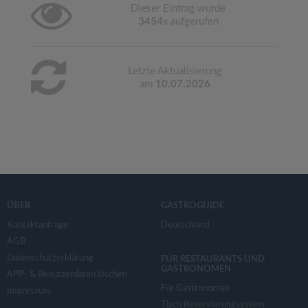
Dieser Eintrag wurde
3454
x aufgerufen
Letzte Aktualisierung
am
10.07.2026
ÜBER
GASTROGUIDE
Kontaktanfrage
Deutschland
AGB
Datenschutzerklärung
FÜR RESTAURANTS UND
GASTRONOMEN
APP- & Benutzerdaten löschen
Für Gastronomen
Impressum
Tisch Reservierungsystem