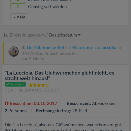
1
Günstig satt werden
Mehr
Einstellungsdatum
/
Besuchsdatum
DerSilberneLoeffel
hat
Ristorante La Lucciola
in
96476 Bad Rodach bewertet.
vor 9 Jahren
"La Lucciola. Das Glühwürmchen glüht nicht, es
straht weit hinaus!"
Verifiziert
GESCHRIEBEN AM 05.10.2017
Besucht am 03.10.2017
Besuchszeit:
Abendessen
2
Personen
Rechnungsbetrag:
28 EUR
Die "La Lucciola", also das Glühwürmchen, war schon vor gut
20 Jahren unser bevorzugtes Lokal, wenn es im Landkreis um