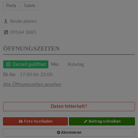
v
Pasta
Salate
i
Route planen
09564 3885
g
ÖFFNUNGSZEITEN
a
Derzeit geöffnet
Mo:
Ruhetag
t
Di-So:
17:00 bis 22:00
i
Alle Öffnungszeiten ansehen
o
Daten fehlerhaft?
n
Foto hochladen
Beitrag schreiben
Abonnieren