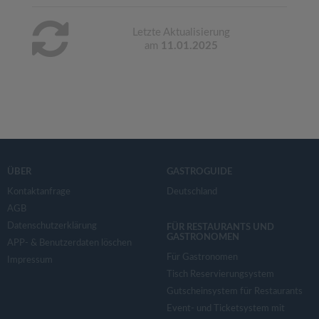
Letzte Aktualisierung
am
11.01.2025
ÜBER
GASTROGUIDE
Kontaktanfrage
Deutschland
AGB
Datenschutzerklärung
FÜR RESTAURANTS UND
GASTRONOMEN
APP- & Benutzerdaten löschen
Für Gastronomen
Impressum
Tisch Reservierungsystem
Gutscheinsystem für Restaurants
Event- und Ticketsystem mit