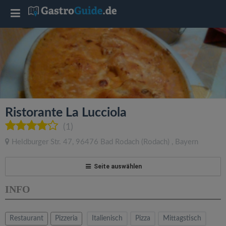
T
o
g
g
Ristorante La Lucciola
l
(1)
Heldburger Str. 47
,
96476
Bad Rodach
(Rodach)
,
Bayern
e
Seite auswählen
n
INFO
a
Restaurant
Pizzeria
Italienisch
Pizza
Mittagstisch