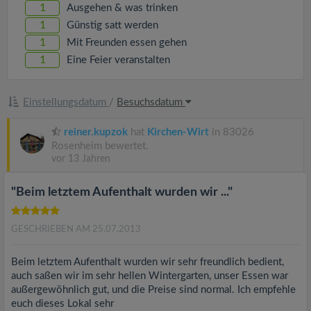
v
1
Ausgehen & was trinken
1
Günstig satt werden
i
1
Mit Freunden essen gehen
1
Eine Feier veranstalten
g
Einstellungsdatum
/
Besuchsdatum
a
reiner.kupzok
hat
Kirchen-Wirt
in 83026
Rosenheim bewertet.
t
vor 13 Jahren
i
"Beim letztem Aufenthalt wurden wir ..."
o
GESCHRIEBEN AM 25.07.2013
n
Beim letztem Aufenthalt wurden wir sehr freundlich bedient,
auch saßen wir im sehr hellen Wintergarten, unser Essen war
außergewöhnlich gut, und die Preise sind normal. Ich empfehle
euch dieses Lokal sehr