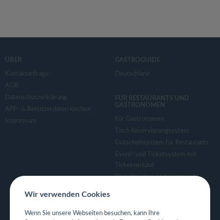
ÜBER
GASTROGUIDE
Kontaktanfrage
Deutschland
AGB
Datenschutzerklärung
FÜR RESTAURANTS UND
GASTRONOMEN
APP- & Benutzerdaten löschen
Für Gastronomen
Impressum
Tisch Reservierungsystem
Gutscheinsystem für Restaurants
Event- und Ticketsystem mit
Ticketverkauf
Bestellsystem Lieferung und
TakeAway
Wir verwenden Cookies
Webseiten für Restaurant
Eigene App für Restaurant
Wenn Sie unsere Webseiten besuchen, kann Ihre