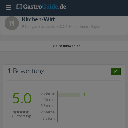
T
Kirchen-Wirt
o
Panger Straße 25,83026 Rosenheim, Bayern
g
Seite auswählen
g
l
1 Bewertung
e
5
Sterne
5.0
1
n
4
Sterne
3
Sterne
2
Sterne
a
1
Bewertung
1
Stern