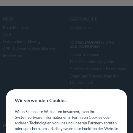
ÜBER
GASTROGUIDE
Kontaktanfrage
Deutschland
AGB
Datenschutzerklärung
FÜR RESTAURANTS UND
GASTRONOMEN
APP- & Benutzerdaten löschen
Für Gastronomen
Impressum
Tisch Reservierungsystem
Gutscheinsystem für Restaurants
Event- und Ticketsystem mit
Ticketverkauf
Bestellsystem Lieferung und
TakeAway
Wir verwenden Cookies
Webseiten für Restaurant
Eigene App für Restaurant
Wenn Sie unsere Webseiten besuchen, kann Ihre
Systemsoftware Informationen in Form von Cookies oder
anderen Technologien von uns und unseren Partnern abrufen
FOLGE UNS
oder speichern, um z.B. die gewünschte Funktion der Website