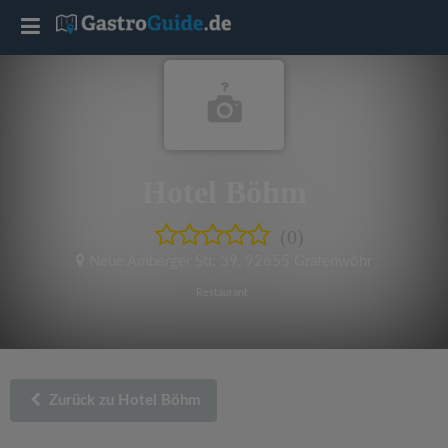
T
o
g
Hotel Böhm
g
(0)
l
Neue Amberger Str. 39
,
92655 Grafenwöhr
e
Restaurant
n
a
Zurück zu Hotel Böhm