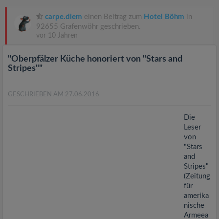
v
carpe.diem
einen Beitrag zum
Hotel Böhm
in
i
92655 Grafenwöhr geschrieben.
vor 10 Jahren
g
"Oberpfälzer Küche honoriert von "Stars and
Stripes""
a
GESCHRIEBEN AM 27.06.2016
t
Die
Leser
i
von
"Stars
o
and
Stripes"
(Zeitung
n
für
amerika
nische
Armeea