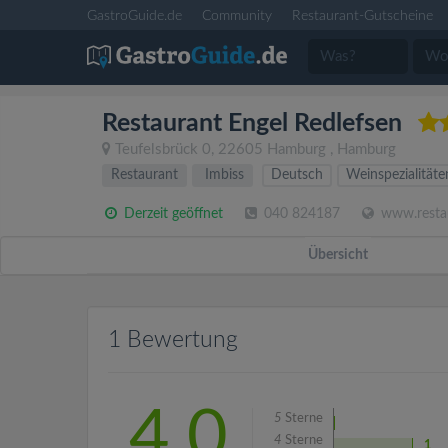
GastroGuide.de
Community
Restaurant-Gutscheine
Restaurant Engel Redlefsen
Teufelsbrück 0
,
22605
Hamburg
,
Hamburg
Restaurant
Imbiss
Deutsch
Weinspezialitäte
Derzeit geöffnet
040 824187
www.restau
Übersicht
1 Bewertung
4.0
5
Sterne
4
Sterne
1