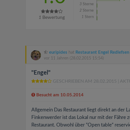
3
Sterne
2
Sterne
1
Bewertung
1
Stern
euripides
hat
Restaurant Engel Redlefsen
vor 11 Jahren
(28.02.2015 15:54)
"Engel"
GESCHRIEBEN AM 28.02.2015
| AKT
Besucht am 10.05.2014
Allgemein Das Restaurant liegt direkt an der L
Finkenwerder ist das Lokal nur mit der Fähre z
Restaurant. Obwohl über “Open table“ reservie