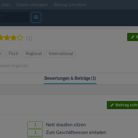
Jobs
Gastro eintragen
Beitrag schreiben
B
(1)
n
Fisch
Regional
International
rant-engel.de/
Bewertungen & Beiträge (1)
Beitrag schr
1
Nett draußen sitzen
1
Zum Geschäftsessen einladen