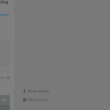
bling
mehr
esen
Route planen
040 824187