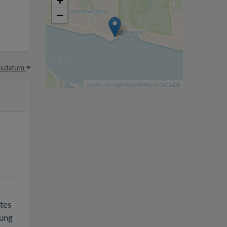
+
−
hsdatum
Leaflet
| ©
OpenStreetMap
©
CartoDB
tes
nung