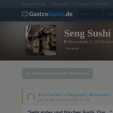
GastroGuide.de
Community
Restaurant-Gutscheine
Seng Sushi 
Hirschstraße 3
,
76133 Karl
Restaurant
Zurück zu Seng Sushi | Restaurant
Q-Checker
hat
Seng Sushi | Restaurant
in
vor 13 Jahren
(11.02.2013 17:30)
"Sehr gutes und frisches Sushi. Das ..."