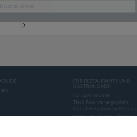
OGUIDE
FÜR RESTAURANTS UND
GASTRONOMEN
land
Für Gastronomen
Tisch Reservierungsystem
Gutscheinsystem für Restaur
Event- und Ticketsystem mit
Ticketverkauf
Bestellsystem Lieferung und
TakeAway