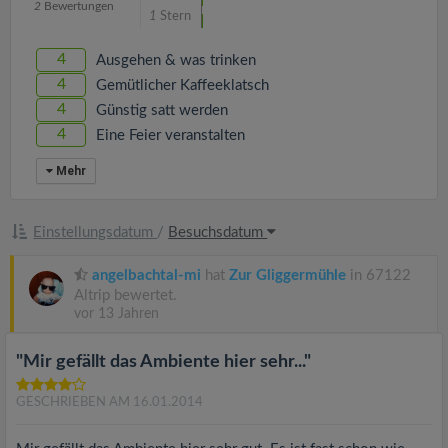
2
Bewertungen
1
Stern
4
Ausgehen & was trinken
4
Gemütlicher Kaffeeklatsch
4
Günstig satt werden
4
Eine Feier veranstalten
Mehr
Einstellungsdatum
/
Besuchsdatum
angelbachtal-mi
hat
Zur Gliggermühle
in 67122
Altrip bewertet.
vor 13 Jahren
"Mir gefällt das Ambiente hier sehr..."
GESCHRIEBEN AM 16.01.2014