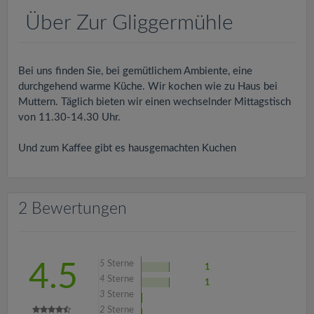
v
Über Zur Gliggermühle
i
Bei uns finden Sie, bei gemütlichem Ambiente, eine
g
durchgehend warme Küche. Wir kochen wie zu Haus bei
Muttern. Täglich bieten wir einen wechselnder Mittagstisch
a
von 11.30-14.30 Uhr.
Und zum Kaffee gibt es hausgemachten Kuchen
t
i
2 Bewertungen
o
n
5
Sterne
4.5
1
4
Sterne
1
3
Sterne
2
Sterne