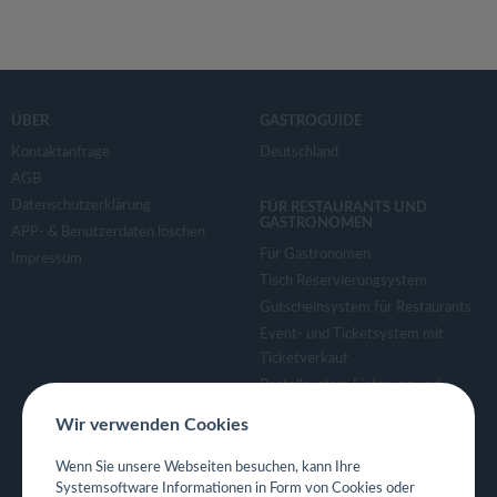
ÜBER
GASTROGUIDE
Kontaktanfrage
Deutschland
AGB
Datenschutzerklärung
FÜR RESTAURANTS UND
GASTRONOMEN
APP- & Benutzerdaten löschen
Für Gastronomen
Impressum
Tisch Reservierungsystem
Gutscheinsystem für Restaurants
Event- und Ticketsystem mit
Ticketverkauf
Bestellsystem Lieferung und
TakeAway
Wir verwenden Cookies
Webseiten für Restaurant
Eigene App für Restaurant
Wenn Sie unsere Webseiten besuchen, kann Ihre
Systemsoftware Informationen in Form von Cookies oder