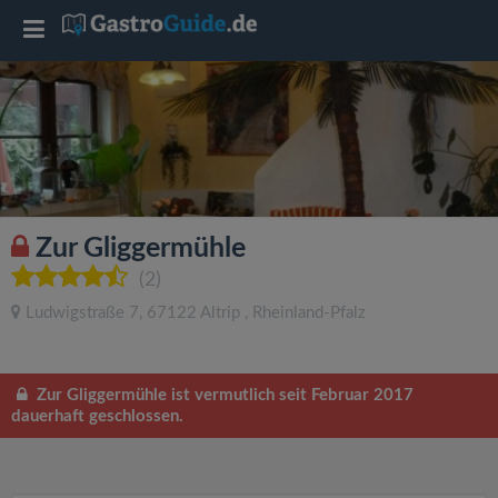
T
o
g
g
Zur Gliggermühle
l
(2)
Ludwigstraße 7
,
67122
Altrip
,
Rheinland-Pfalz
e
n
Zur Gliggermühle ist vermutlich seit Februar 2017
dauerhaft geschlossen.
a