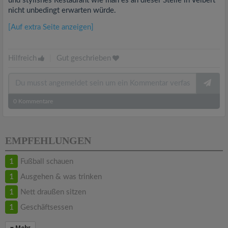
und stylishes Restaurant wie man es an dieser Stelle in Velbert
nicht unbedingt erwarten würde.
[Auf extra Seite anzeigen]
Hilfreich
|
Gut geschrieben
0
Kommentare
EMPFEHLUNGEN
1
Fußball schauen
1
Ausgehen & was trinken
1
Nett draußen sitzen
1
Geschäftsessen