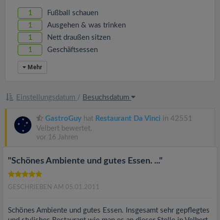
v
1
Fußball schauen
1
Ausgehen & was trinken
i
1
Nett draußen sitzen
1
Geschäftsessen
g
Mehr
a
Einstellungsdatum
/
Besuchsdatum
t
GastroGuy
hat
Restaurant Da Vinci
in 42551
Velbert bewertet.
i
vor 16 Jahren
o
"Schönes Ambiente und gutes Essen. ..."
n
GESCHRIEBEN AM 05.01.2011
Schönes Ambiente und gutes Essen. Insgesamt sehr gepflegtes