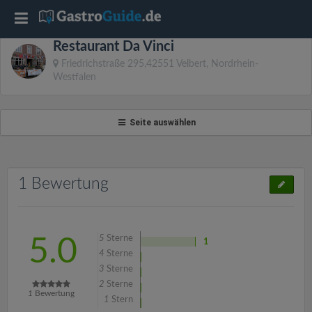
T
Restaurant Da Vinci
o
Friedrichstraße 295,42551 Velbert, Nordrhein-
Westfalen
g
Seite auswählen
g
l
1 Bewertung
e
n
5
Sterne
5.0
1
4
Sterne
3
Sterne
a
2
Sterne
1
Bewertung
1
Stern