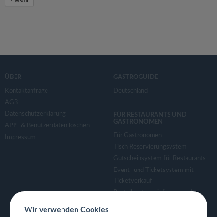
Mehr
ÜBER
GASTROGUIDE
Kontaktanfrage
Deutschland
AGB
Datenschutzerklärung
FÜR RESTAURANTS UND
GASTRONOMEN
APP- & Benutzerdaten löschen
Für Gastronomen
Impressum
Tisch Reservierungsystem
Gutscheinsystem für Restaurants
Event- und Ticketsystem mit
Ticketverkauf
Bestellsystem Lieferung und
TakeAway
Wir verwenden Cookies
Webseiten für Restaurant