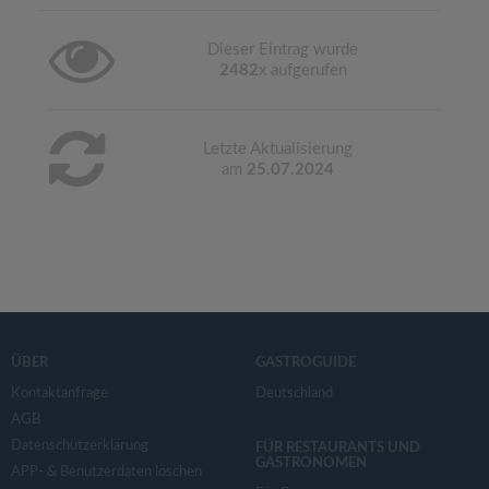
Dieser Eintrag wurde
2482
x aufgerufen
Letzte Aktualisierung
am
25.07.2024
ÜBER
GASTROGUIDE
Kontaktanfrage
Deutschland
AGB
Datenschutzerklärung
FÜR RESTAURANTS UND
GASTRONOMEN
APP- & Benutzerdaten löschen