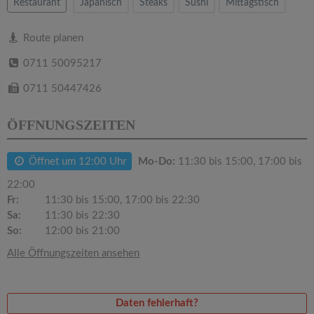
v
Restaurant
Japanisch
Steaks
Sushi
Mittagstisch
i
Route planen
0711 50095217
g
0711 50447426
a
ÖFFNUNGSZEITEN
t
Öffnet um 12:00 Uhr
Mo-Do:
11:30 bis 15:00, 17:00 bis
22:00
i
Fr:
11:30 bis 15:00, 17:00 bis 22:30
Sa:
11:30 bis 22:30
o
So:
12:00 bis 21:00
Alle Öffnungszeiten ansehen
n
Daten fehlerhaft?