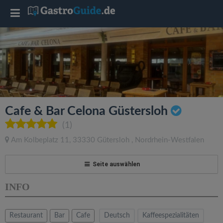
T
o
g
g
Cafe & Bar Celona Güstersloh
l
(1)
Am Kolbeplatz 11
,
33330
Gütersloh
,
Nordrhein-Westfalen
e
Seite auswählen
n
INFO
a
Restaurant
Bar
Cafe
Deutsch
Kaffeespezialitäten