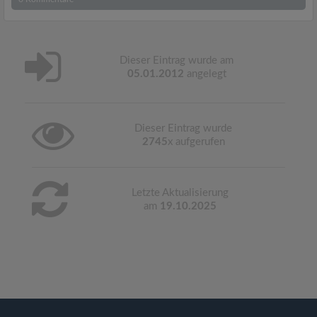
Dieser Eintrag wurde am
05.01.2012
angelegt
Dieser Eintrag wurde
2745
x aufgerufen
Letzte Aktualisierung
am
19.10.2025