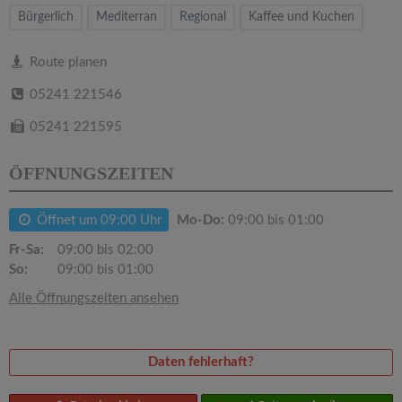
v
Bürgerlich
Mediterran
Regional
Kaffee und Kuchen
i
Route planen
05241 221546
g
05241 221595
a
ÖFFNUNGSZEITEN
t
Öffnet um 09:00 Uhr
Mo-Do:
09:00 bis 01:00
i
Fr-Sa:
09:00 bis 02:00
So:
09:00 bis 01:00
o
Alle Öffnungszeiten ansehen
n
Daten fehlerhaft?