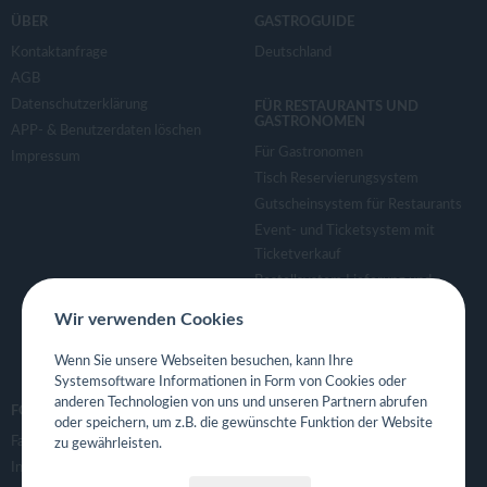
ÜBER
GASTROGUIDE
Kontaktanfrage
Deutschland
AGB
Datenschutzerklärung
FÜR RESTAURANTS UND
GASTRONOMEN
APP- & Benutzerdaten löschen
Für Gastronomen
Impressum
Tisch Reservierungsystem
Gutscheinsystem für Restaurants
Event- und Ticketsystem mit
Ticketverkauf
Bestellsystem Lieferung und
TakeAway
Wir verwenden Cookies
Webseiten für Restaurant
Eigene App für Restaurant
Wenn Sie unsere Webseiten besuchen, kann Ihre
Systemsoftware Informationen in Form von Cookies oder
anderen Technologien von uns und unseren Partnern abrufen
FOLGE UNS
oder speichern, um z.B. die gewünschte Funktion der Website
Facebook
zu gewährleisten.
Instagram