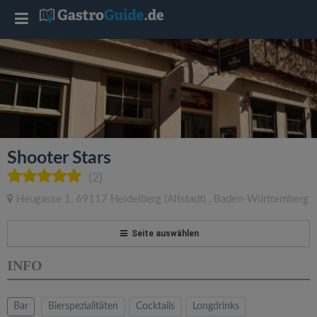
T
o
g
g
Shooter Stars
l
(2)
Heugasse 1
,
69117
Heidelberg
(Altstadt)
,
Baden-Württemberg
e
Seite auswählen
n
INFO
a
Bar
Bierspezialitäten
Cocktails
Longdrinks