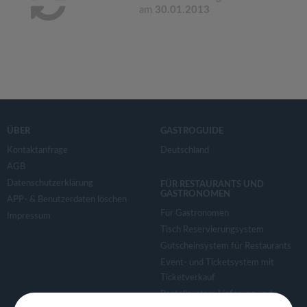
am
30.01.2013
ÜBER
GASTROGUIDE
Kontaktanfrage
Deutschland
AGB
Datenschutzerklärung
FÜR RESTAURANTS UND
GASTRONOMEN
APP- & Benutzerdaten löschen
Für Gastronomen
Impressum
Tisch Reservierungsystem
Gutscheinsystem für Restaurants
Event- und Ticketsystem mit
Ticketverkauf
Bestellsystem Lieferung und