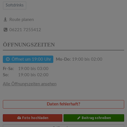
v
Softdrinks
i
Route planen
06221 7255412
g
ÖFFNUNGSZEITEN
a
Öffnet um 19:00 Uhr
Mo-Do:
19:00 bis 02:00
t
Fr-Sa:
19:00 bis 03:00
So:
19:00 bis 02:00
i
Alle Öffnungszeiten ansehen
o
Daten fehlerhaft?
n
Foto hochladen
Beitrag schreiben