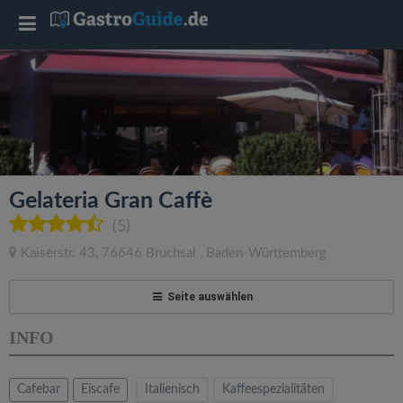
T
o
g
g
Gelateria Gran Caffè
l
(5)
Kaiserstr. 43
,
76646
Bruchsal
,
Baden-Württemberg
e
Seite auswählen
n
INFO
a
Cafebar
Eiscafe
Italienisch
Kaffeespezialitäten