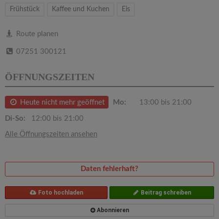
v
Frühstück
Kaffee und Kuchen
Eis
i
Route planen
07251 300121
g
ÖFFNUNGSZEITEN
a
Heute nicht mehr geöffnet
Mo:
13:00 bis 21:00
t
Di-So:
12:00 bis 21:00
i
Alle Öffnungszeiten ansehen
o
Daten fehlerhaft?
n
Foto hochladen
Beitrag schreiben
Abonnieren