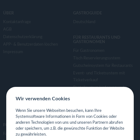
ÜBER
GASTROGUIDE
Kontaktanfrage
Deutschland
AGB
Datenschutzerklärung
FÜR RESTAURANTS UND
GASTRONOMEN
APP- & Benutzerdaten löschen
Für Gastronomen
Impressum
Tisch Reservierungsystem
Gutscheinsystem für Restaurants
Event- und Ticketsystem mit
Ticketverkauf
Bestellsystem Lieferung und
TakeAway
Wir verwenden Cookies
Webseiten für Restaurant
Eigene App für Restaurant
Wenn Sie unsere Webseiten besuchen, kann Ihre
Systemsoftware Informationen in Form von Cookies oder
anderen Technologien von uns und unseren Partnern abrufen
FOLGE UNS
oder speichern, um z.B. die gewünschte Funktion der Website
Facebook
zu gewährleisten.