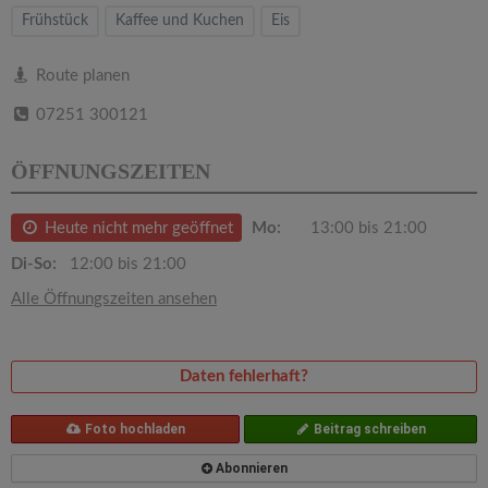
v
Frühstück
Kaffee und Kuchen
Eis
i
Route planen
07251 300121
g
ÖFFNUNGSZEITEN
a
Heute nicht mehr geöffnet
Mo:
13:00 bis 21:00
t
Di-So:
12:00 bis 21:00
i
Alle Öffnungszeiten ansehen
o
Daten fehlerhaft?
n
Foto hochladen
Beitrag schreiben
Abonnieren