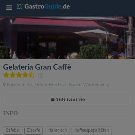
T
o
g
g
Gelateria Gran Caffè
l
(5)
Kaiserstr. 43
,
76646
Bruchsal
,
Baden-Württemberg
e
Seite auswählen
n
INFO
a
Cafebar
Eiscafe
Italienisch
Kaffeespezialitäten