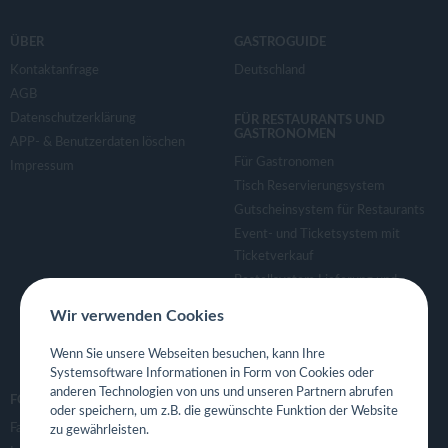
ÜBER
GASTROGUIDE
Kontaktanfrage
Deutschland
AGB
Datenschutzerklärung
FÜR RESTAURANTS UND
GASTRONOMEN
APP- & Benutzerdaten löschen
Für Gastronomen
Impressum
Tisch Reservierungsystem
Gutscheinsystem für Restaurants
Event- und Ticketsystem mit
Ticketverkauf
Bestellsystem Lieferung und
TakeAway
Wir verwenden Cookies
Webseiten für Restaurant
Eigene App für Restaurant
Wenn Sie unsere Webseiten besuchen, kann Ihre
Systemsoftware Informationen in Form von Cookies oder
anderen Technologien von uns und unseren Partnern abrufen
FOLGE UNS
oder speichern, um z.B. die gewünschte Funktion der Website
Facebook
zu gewährleisten.