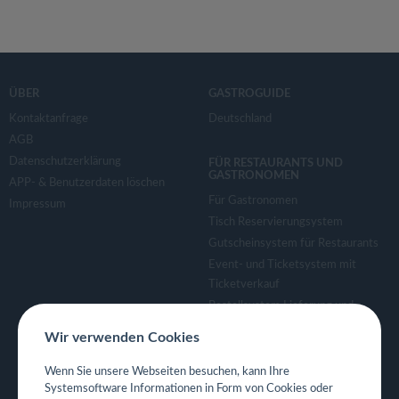
ÜBER
GASTROGUIDE
Kontaktanfrage
Deutschland
AGB
Datenschutzerklärung
FÜR RESTAURANTS UND
GASTRONOMEN
APP- & Benutzerdaten löschen
Für Gastronomen
Impressum
Tisch Reservierungsystem
Gutscheinsystem für Restaurants
Event- und Ticketsystem mit
Ticketverkauf
Bestellsystem Lieferung und
TakeAway
Wir verwenden Cookies
Webseiten für Restaurant
Eigene App für Restaurant
Wenn Sie unsere Webseiten besuchen, kann Ihre
Systemsoftware Informationen in Form von Cookies oder