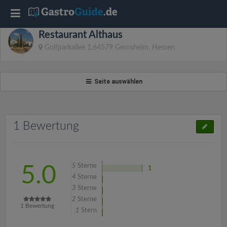
T
Restaurant Althaus
o
Golfparkallee 1,64579 Gernsheim, Hessen
g
Seite auswählen
g
l
1 Bewertung
e
5
Sterne
5.0
1
n
4
Sterne
3
Sterne
2
Sterne
a
1
Bewertung
1
Stern