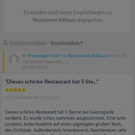
v
Es wurden noch keine Empfehlungen zu
i
Restaurant Althaus
abgegeben.
g
Einstellungsdatum
/
Besuchsdatum
a
Ehemalige User
hat
Restaurant Althaus
in 64579
Gernsheim bewertet.
t
vor 14 Jahren
i
"Dieses schicke Restaurant hat 5 Ste..."
o
GESCHRIEBEN AM 14.06.2012
n
Dieses schicke Restaurant hat 5 Sterne bei Gastroguide
verdient. Es wurde schon mehrmals ausgezeichnet. Eine tolle
Location, toller Ausblick auf einen angelegten großen Teich,
den Golfplatz. Außenbereich, Innenbereich, Raucherraum, sehr