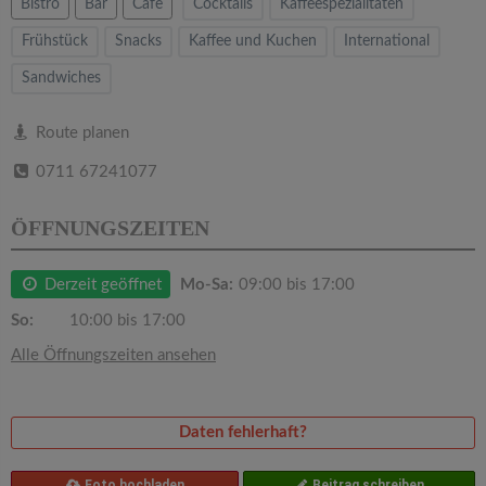
v
Bistro
Bar
Cafe
Cocktails
Kaffeespezialitäten
Frühstück
Snacks
Kaffee und Kuchen
International
i
Sandwiches
g
Route planen
0711 67241077
a
ÖFFNUNGSZEITEN
t
Derzeit geöffnet
Mo-Sa:
09:00 bis 17:00
i
So:
10:00 bis 17:00
o
Alle Öffnungszeiten ansehen
n
Daten fehlerhaft?
Foto hochladen
Beitrag schreiben