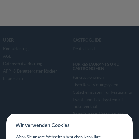
ÜBER
GASTROGUIDE
Kontaktanfrage
Deutschland
AGB
Datenschutzerklärung
FÜR RESTAURANTS UND
GASTRONOMEN
APP- & Benutzerdaten löschen
Für Gastronomen
Impressum
Tisch Reservierungsystem
Gutscheinsystem für Restaurants
Event- und Ticketsystem mit
Ticketverkauf
Bestellsystem Lieferung und
TakeAway
Wir verwenden Cookies
Webseiten für Restaurant
Eigene App für Restaurant
Wenn Sie unsere Webseiten besuchen, kann Ihre