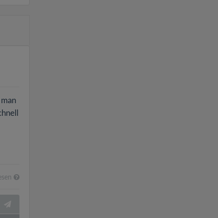
n man
chnell
esen