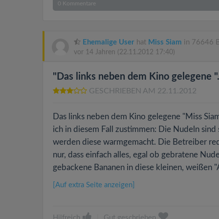
0
Kommentare
Ehemalige User
hat
Miss Siam
in 76646 B
vor 14 Jahren
(22.11.2012 17:40)
"Das links neben dem Kino gelegene "..
GESCHRIEBEN AM 22.11.2012
Das links neben dem Kino gelegene "Miss Siam"
ich in diesem Fall zustimmen: Die Nudeln sind s
werden diese warmgemacht. Die Betreiber reden
nur, dass einfach alles, egal ob gebratene Nude
gebackene Bananen in diese kleinen, weißen "A
[Auf extra Seite anzeigen]
Hilfreich
|
Gut geschrieben