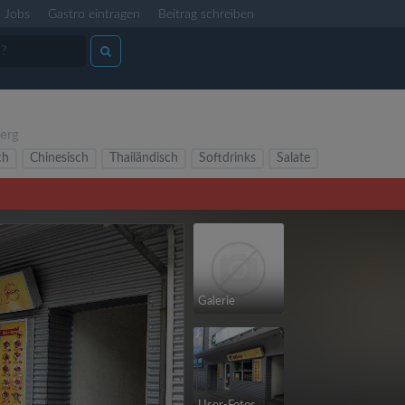
Jobs
Gastro eintragen
Beitrag schreiben
erg
ch
Chinesisch
Thailändisch
Softdrinks
Salate
Galerie