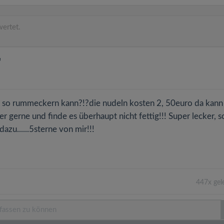
ertet.
"
an so rummeckern kann?!?die nudeln kosten 2, 50euro da kan
er gerne und finde es überhaupt nicht fettig!!! Super lecker, s
azu......5sterne von mir!!!
447x gel