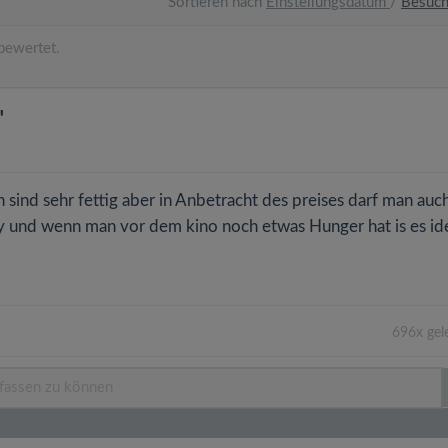
Sortieren nach
Einstellungsdatum
/
Besuc
bewertet.
"
 sind sehr fettig aber in Anbetracht des preises darf man auc
ay und wenn man vor dem kino noch etwas Hunger hat is es ide
696x gel