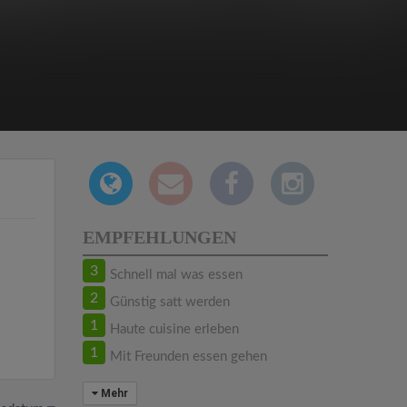
EMPFEHLUNGEN
3
Schnell mal was essen
2
Günstig satt werden
1
Haute cuisine erleben
1
Mit Freunden essen gehen
Mehr