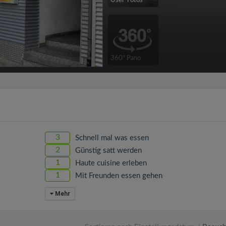
User-Fotos
360° Pano
3
Schnell mal was essen
2
Günstig satt werden
1
Haute cuisine erleben
1
Mit Freunden essen gehen
Mehr