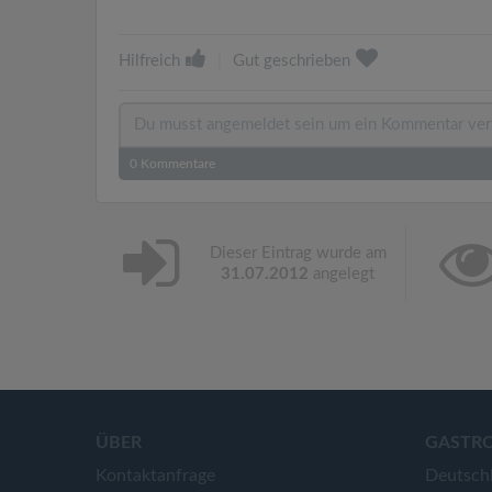
Hilfreich
|
Gut geschrieben
0
Kommentare
Dieser Eintrag wurde am
31.07.2012
angelegt
ÜBER
GASTR
Kontaktanfrage
Deutsch