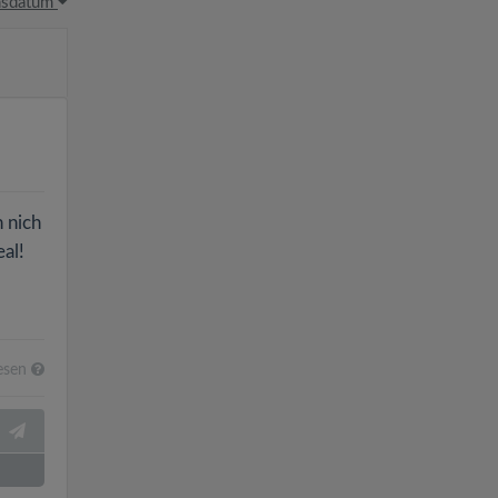
hsdatum
h nich
al!
esen