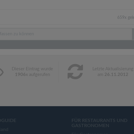
659x gel
Dieser Eintrag wurde
Letzte Aktualisierung
1906
x aufgerufen
am
26.11.2012
OGUIDE
FÜR RESTAURANTS UND
GASTRONOMEN
land