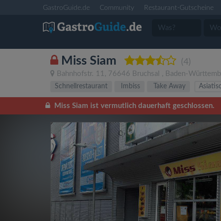
GastroGuide.de
Community
Restaurant-Gutscheine
Miss Siam
(4)
Bahnhofstr. 11
,
76646
Bruchsal
,
Baden-Württemb
Schnellrestaurant
Imbiss
Take Away
Asiatis
Miss Siam ist vermutlich dauerhaft geschlossen.