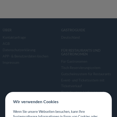
ÜBER
GASTROGUIDE
Kontaktanfrage
Deutschland
AGB
Datenschutzerklärung
FÜR RESTAURANTS UND
GASTRONOMEN
APP- & Benutzerdaten löschen
Für Gastronomen
Impressum
Tisch Reservierungsystem
Gutscheinsystem für Restaurants
Event- und Ticketsystem mit
Ticketverkauf
Bestellsystem Lieferung und
TakeAway
Wir verwenden Cookies
Webseiten für Restaurant
Eigene App für Restaurant
Wenn Sie unsere Webseiten besuchen, kann Ihre
Systemsoftware Informationen in Form von Cookies oder