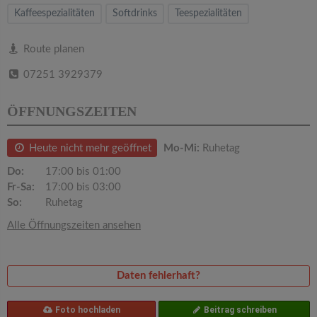
v
Kaffeespezialitäten
Softdrinks
Teespezialitäten
i
Route planen
07251 3929379
g
ÖFFNUNGSZEITEN
a
Heute nicht mehr geöffnet
Mo-Mi:
Ruhetag
t
Do:
17:00 bis 01:00
Fr-Sa:
17:00 bis 03:00
i
So:
Ruhetag
Alle Öffnungszeiten ansehen
o
n
Daten fehlerhaft?
Foto hochladen
Beitrag schreiben