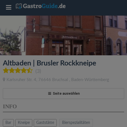
T
o
g
g
Altbaden | Brusler Rockkneipe
l
(3)
Karlsruher Str. 4
,
76646
Bruchsal
,
Baden-Württemberg
e
Seite auswählen
n
INFO
a
Bar
Kneipe
Gaststätte
Bierspezialitäten