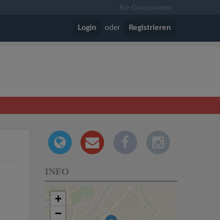
Für Gastronomen
Login
oder
Registrieren
INFO
+
−