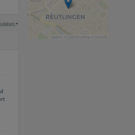
hsdatum
Leaflet
| ©
OpenStreetMap
©
CartoDB
nd
ert