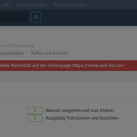
Jobs
Gastro eintragen
Beitrag schreiben
en-Württemberg
espezialitäten
Kaffee und Kuchen
: Siehe Nachricht auf der Homepage https://www.kali-bar.de/
1
Abends ausgehen und was trinken
1
Ausgiebig frühstücken und brunchen