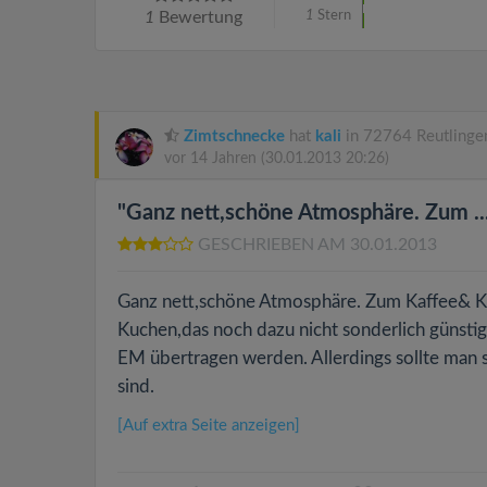
1
Bewertung
1
Stern
Zimtschnecke
hat
kali
in 72764 Reutlinge
vor 14 Jahren
(30.01.2013 20:26)
"Ganz nett,schöne Atmosphäre. Zum ...
GESCHRIEBEN AM 30.01.2013
Ganz nett,schöne Atmosphäre. Zum Kaffee& Ku
Kuchen,das noch dazu nicht sonderlich günstig 
EM übertragen werden. Allerdings sollte man si
sind.
[Auf extra Seite anzeigen]