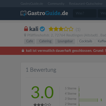
GastroGuide.de
Community
Restaurant-Gutscheine
kali
(1)
Pfäfflinshofstr. 2
,
72764
Reutlingen
(Altstadt)
,
Bad
Cafe
Catering
Loungebar
Cocktails
Kaffe
kali ist vermutlich dauerhaft geschlossen. Grund
1 Bewertung
3.0
5
Sterne
4
Sterne
3
Sterne
1
2
Sterne