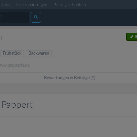
Jobs
Gastro eintragen
Beitrag schreiben
B
1)
Frühstück
Backwaren
w.papperts.de
Bewertungen & Beiträge (1)
 Pappert