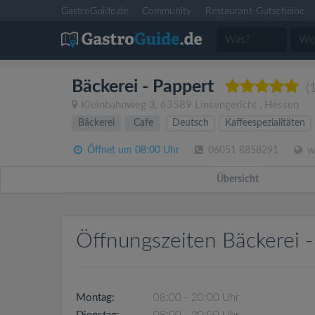
GastroGuide.de
Community
Restaurant-Gutscheine
Bäckerei - Pappert
(
Kleinbahnweg 3
,
63589
Linsengericht
,
Hessen
Bäckerei
Cafe
Deutsch
Kaffeespezialitäten
Öffnet um 08:00 Uhr
06051 8858291
ww
Übersicht
Öffnungszeiten Bäckerei -
Montag:
08:00 - 20:00 Uhr