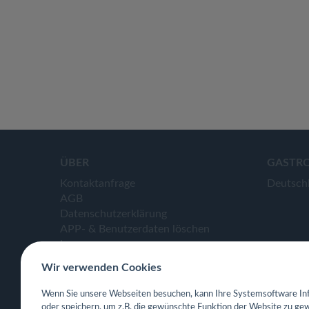
ÜBER
GASTR
Kontaktanfrage
Deutsch
AGB
Datenschutzerklärung
APP- & Benutzerdaten löschen
Impressum
Wir verwenden Cookies
Wenn Sie unsere Webseiten besuchen, kann Ihre Systemsoftware Inf
oder speichern, um z.B. die gewünschte Funktion der Website zu gew