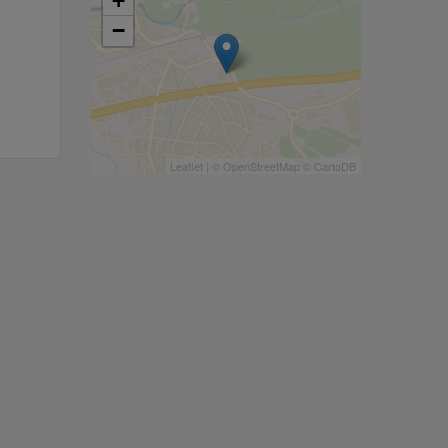
+
−
Leaflet
| ©
OpenStreetMap
©
CartoDB