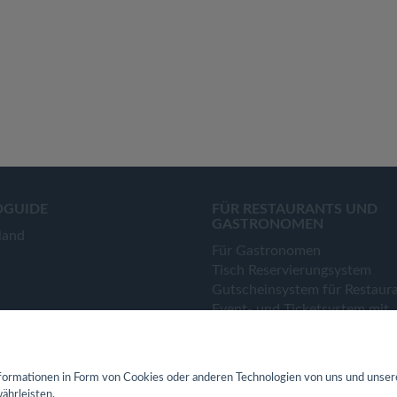
OGUIDE
FÜR RESTAURANTS UND
GASTRONOMEN
land
Für Gastronomen
Tisch Reservierungsystem
Gutscheinsystem für Restaur
Event- und Ticketsystem mit
Ticketverkauf
Bestellsystem Lieferung und
TakeAway
ormationen in Form von Cookies oder anderen Technologien von uns und unser
Webseiten für Restaurant
ährleisten.